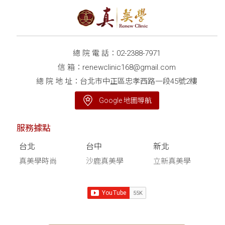
總 院 電 話：
02-2388-7971
信 箱：
renewclinic168@gmail.com
總 院 地 址：台北市中正區忠孝西路一段45號2樓
Google 地圖導航
服務據點
台北
台中
新北
真美學時尚
沙鹿真美學
立新真美學