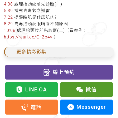
4:08
處理抬頭紋前先診斷(一)
5:39
補充肉毒觀念避雷
7:22
提眼瞼肌是什麼肌肉?
8:29
肉毒抬頭紋眼睛睜不開原因
10:08
處理抬頭紋前先診斷(二)（看案例：
https://reurl.cc/GnZb4v
）
更多精彩影集
線上預約
LINE OA
微信
Messenger
電話