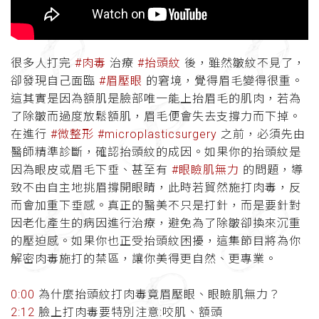
很多人打完
#肉毒
治療
#抬頭紋
後，雖然皺紋不見了，
卻發現自己面臨
#眉壓眼
的窘境，覺得眉毛變得很重。
這其實是因為額肌是臉部唯一能上抬眉毛的肌肉，若為
了除皺而過度放鬆額肌，眉毛便會失去支撐力而下掉。
在進行
#微整形
#microplasticsurgery
之前，必須先由
醫師精準診斷，確認抬頭紋的成因。如果你的抬頭紋是
因為眼皮或眉毛下垂、甚至有
#眼瞼肌無力
的問題，導
致不由自主地挑眉撐開眼睛，此時若貿然施打肉毒，反
而會加重下垂感。真正的醫美不只是打針，而是要針對
因老化產生的病因進行治療，避免為了除皺卻換來沉重
的壓迫感。如果你也正受抬頭紋困擾，這集節目將為你
解密肉毒施打的禁區，讓你美得更自然、更專業。
0:00
為什麼抬頭紋打肉毒竟眉壓眼、眼瞼肌無力？
2:12
臉上打肉毒要特別注意:咬肌、額頭