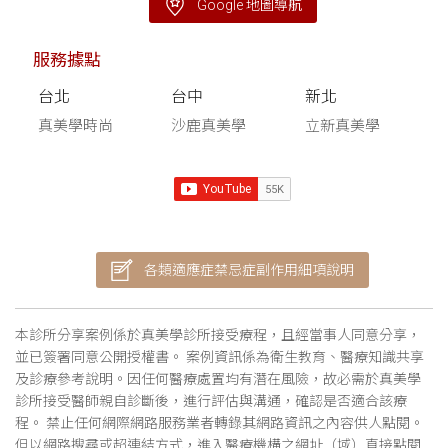
Google 地圖導航
服務據點
台北
台中
新北
真美學時尚
沙鹿真美學
立新真美學
各類適應症禁忌症副作用細項說明
本診所分享案例係於真美學診所接受療程，且經當事人同意分享，
並已簽署同意公開授權書。 案例資訊係為衛生教育、醫療知識共享
及診療參考說明。因任何醫療處置均有潛在風險，故必需於真美學
診所接受醫師親自診斷後，進行評估與溝通，確認是否適合該療
程。 禁止任何網際網路服務業者轉錄其網路資訊之內容供人點閱。
但以網路搜尋或超連結方式，進入醫療機構之網址（域）直接點閱