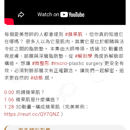
每個愛美想帥的人都會提到
#蘋果肌
，但你真的知道它
在哪嗎？ 很多人以為它是肌肉，其實它是位於眼睛與法
令紋之間的脂肪墊。 本集由大師帶領，透過 3D 動畫透
視皮膚、筋膜與深層脂肪墊，從
#解剖學
角度拆解臉部
構造。 想讓
#微整形
#micro
-plastic surgery 更安全有
效，必須對臉部層次有正確觀念。 讓我們一起解密，追
求更自然的
#幼態
感。
0:00
何謂蘋果肌？
1:06
蘋果肌是什麼構造？
1:28
3D動畫—構成蘋果肌（完美案例：
https://reurl.cc/QY7QNZ
）