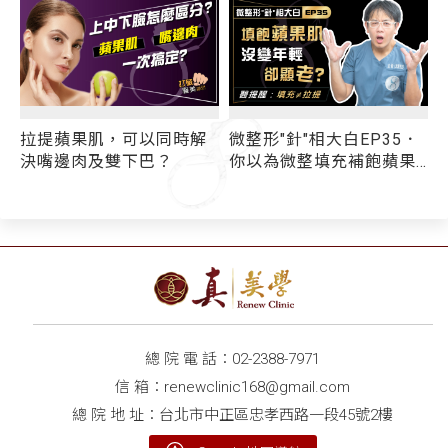
拉提蘋果肌，可以同時解
微整形"針"相大白EP35．
決嘴邊肉及雙下巴？
你以為微整填充補飽蘋果
肌 能順便拉提中臉？ 小
心！蘋果肌太沉重催生法
因
令紋更顯老！
總 院 電 話：
02-2388-7971
信 箱：
renewclinic168@gmail.com
總 院 地 址：台北市中正區忠孝西路一段45號2樓