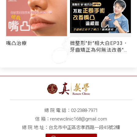
．
嘴凸治療
微整形"針"相大白EP33．
牙齒矯正為何無法改善"小
成
鳥嘴"？醫揭：9成以上嘴
凸問題和牙齒無關！ 不敢
動正顎手術 你還有其他選
擇...
總 院 電 話：
02-2388-7971
信 箱：
renewclinic168@gmail.com
總 院 地 址：台北市中正區忠孝西路一段45號2樓