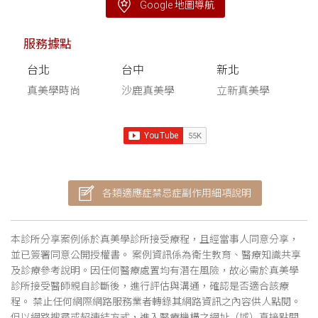
Google 地圖導航
服務據點
台北
台中
新北
真美學時尚
沙鹿真美學
立新真美學
各類適應症禁忌症副作用細項說明
本診所分享案例係於真美學診所接受療程，且經當事人同意分享，
並已簽署同意公開授權書。 案例資訊係為衛生教育、醫療知識共享
及診療參考說明。因任何醫療處置均有潛在風險，故必需於真美學
診所接受醫師親自診斷後，進行評估與溝通，確認是否適合該療
程。 禁止任何網際網路服務業者轉錄其網路資訊之內容供人點閱。
但以網路搜尋或超連結方式，進入醫療機構之網址（域）直接點閱