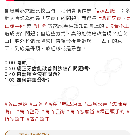
側臉看起來臉比較凸時，我們會稱作是「
#嘴凸臉
」；多
數人會認為這是「牙齒」的問題，而選擇
#矯正牙齒
、
#
正顎手術
或
#削骨
等來改善這認知誤會上的
#咬合不正
造成嘴凸問題；但這些方式，真的能徹底改善嗎？這次
由口腔外科張元瀚醫師帶領分析告訴您：「凸」的原
因，到底是骨頭、軟組織或是牙齒？
0:00 開頭
0:20 矯正牙齒能改善側臉較凸問題嗎?
0:40 何謂咬合沒有問題?
1:03 如何詳細分析?
#嘴凸治療
#凸嘴
#嘴突
#嘴凸原因
#凸嘴改善
#怎樣算
嘴凸
#嘴凸整形
#嘴凸手術
#嘴凸怎麼辦
#類正顎手術
#
錯咬矯正
#嘴凸矯正