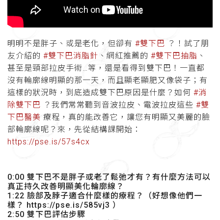
明明不是胖子、或是老化，但卻有
#雙下巴
？！試了朋
友介紹的
#雙下巴消脂針
、網紅推薦的
#雙下巴抽脂
、
甚至是頸部拉皮手術…等，還是看得到雙下巴！一直都
沒有輪廓線明顯的那一天，而且顯老顯肥又像袋子；有
這樣的狀況時，到底造成雙下巴原因是什麼？如何
#消
除雙下巴
？我們常常聽到音波拉皮、電波拉皮這些
#雙
下巴醫美
療程，真的能改善它，讓您有明顯又美麗的臉
部輪廓線呢？來，先從結構課開始：
https://pse.is/57s4cx
0:00 雙下巴不是胖子或老了鬆弛才有？有什麼方法可以
真正持久改善明顯美化輪廓線？
1:22 臉部及脖子適合什麼樣的療程？（好想像他們一
樣？ https://pse.is/585vj3 ）
2:50 雙下巴評估步驟