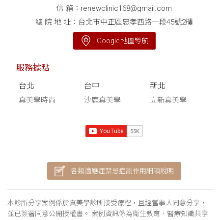
信 箱：
renewclinic168@gmail.com
總 院 地 址：台北市中正區忠孝西路一段45號2樓
Google 地圖導航
服務據點
台北
台中
新北
真美學時尚
沙鹿真美學
立新真美學
各類適應症禁忌症副作用細項說明
本診所分享案例係於真美學診所接受療程，且經當事人同意分享，
並已簽署同意公開授權書。 案例資訊係為衛生教育、醫療知識共享