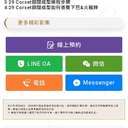
3:29 Corset頸闊成型療程步驟
4:29 Corset頸闊成型如何善雙下巴&火雞脖
更多精彩影集
線上預約
LINE OA
微信
Messenger
電話
本診所案例術前、術後照片皆經患者同意授權刊登，僅作輔助診療說明、衛生教育與醫療知識之使
用，療程前請務必經專業醫師諮詢及評估
※ 療程效果因個人體質不同而有所差異，個人實際狀況請以醫師諮詢建議為主。