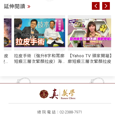
延伸閱讀
拉皮手術（強升8字和耳廓
【Yahoo TV 頭家開箱】耳
術
短痕三層次緊顏拉皮）海
廓短痕三層次緊顏拉皮 -
外教學精彩回顧 - 媒體報
媒體報導
導
總 院 電 話：
02-2388-7971