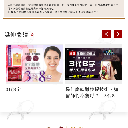
本診所案例術前、術後照片皆經患者同意授權刊登，僅作輔助診療說明、衛生教育與醫療知識之使
用，療程前請務必經專業醫師諮詢及評估
※ 療程效果因個人體質不同而有所差異，個人實際狀況請以醫師諮詢建議為主。
延伸閱讀
3代8字
是什麼線雕拉提技術，連
線
醫師們都驚呼？ 3代8字
「跨韌帶」超狂持效性
再度稱霸線雕界