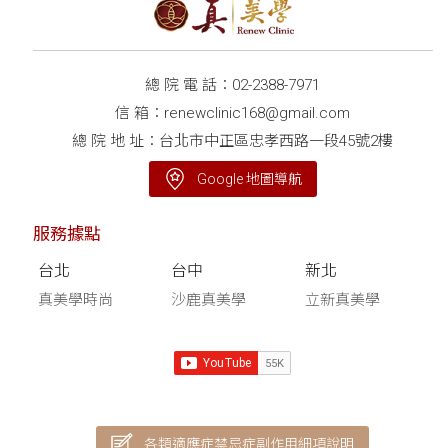
總 院 電 話：
02-2388-7971
信 箱：
renewclinic168@gmail.com
總 院 地 址：台北市中正區忠孝西路一段45號2樓
Google 地圖導航
服務據點
台北
台中
新北
真美學時尚
沙鹿真美學
立新真美學
各類適應症禁忌症副作用細項說明