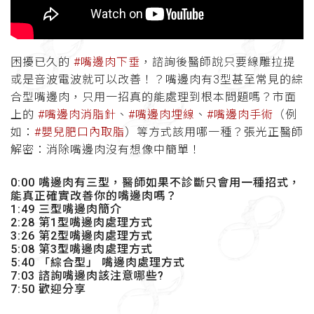
困擾已久的
#嘴邊肉下垂
，諮詢後醫師說只要線雕拉提
或是音波電波就可以改善！？嘴邊肉有3型甚至常見的綜
合型嘴邊肉，只用一招真的能處理到根本問題嗎？市面
上的
#嘴邊肉消脂針
、
#嘴邊肉埋線
、
#嘴邊肉手術
（例
如：
#嬰兒肥口內取脂
）等方式該用哪一種？張光正醫師
解密：消除嘴邊肉沒有想像中簡單！
0:00 嘴邊肉有三型，醫師如果不診斷只會用一種招式，
能真正確實改善你的嘴邊肉嗎？
1:49 三型嘴邊肉簡介
2:28 第1型嘴邊肉處理方式
3:26 第2型嘴邊肉處理方式
5:08 第3型嘴邊肉處理方式
5:40 「綜合型」 嘴邊肉處理方式
7:03 諮詢嘴邊肉該注意哪些?
7:50 歡迎分享