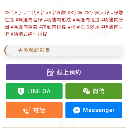
#3代8字​
#二代8字​
#8字線雕​
#8字線​
#8字美人線​
#線雕
拉提​
#嘴邊肉埋線​
#嘴邊肉形成​
#嘴邊肉拉提​
#嘴邊肉原
因​
#嘴邊肉醫美​
#跨韌帶拉提​
#深層拉提效果​
#嘴邊肉手
術​
#結構式線性拉提
更多精彩影集
線上預約
LINE OA
微信
Messenger
電話