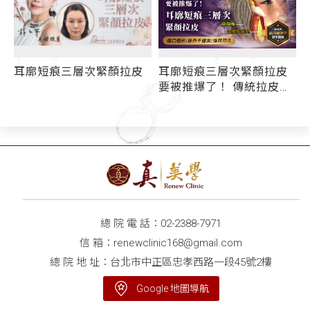
耳
耳廓短痕三層次緊顏拉皮
耳廓短痕三層次緊顏拉皮
要被推爆了！ 傳統拉皮術
後面僵、效果不持久的原
因是......
總 院 電 話：
02-2388-7971
信 箱：
renewclinic168@gmail.com
總 院 地 址：台北市中正區忠孝西路一段45號2樓
Google 地圖導航