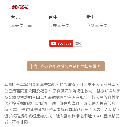
服務據點
台北
台中
新北
真美學時尚
沙鹿真美學
立新真美學
各類適應症禁忌症副作用細項說明
本診所分享案例係於真美學診所接受療程，且經當事人同意分享，
並已簽署同意公開授權書。 案例資訊係為衛生教育、醫療知識共享
及診療參考說明。因任何醫療處置均有潛在風險，故必需於真美學
診所接受醫師親自診斷後，進行評估與溝通，確認是否適合該療
程。 禁止任何網際網路服務業者轉錄其網路資訊之內容供人點閱。
但以網路搜尋或超連結方式，進入醫療機構之網址（域）直接點閱
者，不在此限。