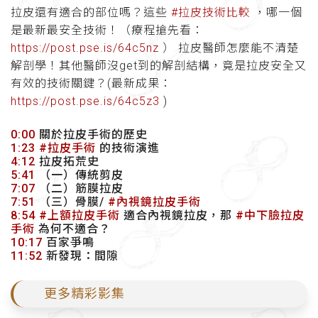
拉皮還有適合的部位嗎？這些
#拉皮技術比較
，哪一個
是最新最安全技術！（療程搶先看：
https://post.pse.is/64c5nz
） 拉皮醫師怎麼能不清楚
解剖學！其他醫師沒get到的解剖結構，竟是拉皮安全又
有效的技術關鍵？(最新成果：
https://post.pse.is/64c5z3
)
0:00
關於拉皮手術的歷史
1:23
#拉皮手術
的技術演進
4:12
拉皮拓荒史
5:41
（一）傳統剪皮
7:07
（二）筋膜拉皮
7:51
（三）骨膜/
#內視鏡拉皮手術
8:54
#上額拉皮手術
適合內視鏡拉皮，那
#中下臉拉皮
手術
為何不適合？
10:17
百家爭鳴
11:52
新發現：間隙
更多精彩影集