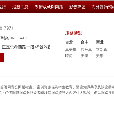
見證
最新消息
學術成就與榮耀
影音專區
海外諮詢預
8-7971
服務據點
168@gmail.com
台北
台中
新北
市中正區忠孝西路一段45號2樓
真美學
沙鹿真
立新真
時尚
美學
美學
航
簽署同意公開授權書。 案例資訊係為衛生教育、醫療知識共享及診療參
禁止任何網際網路服務業者轉錄其網路資訊之內容供人點閱。但以網路搜