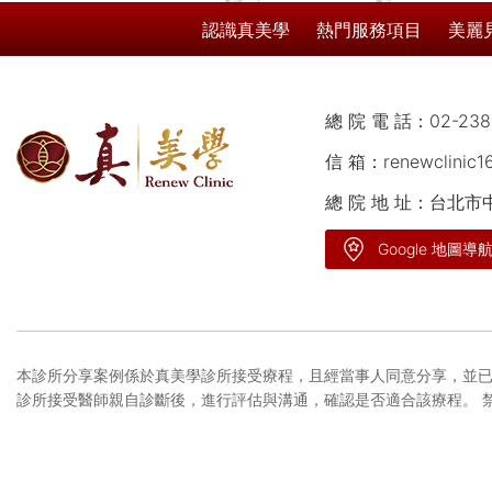
認識真美學
熱門服務項目
美麗
總 院 電 話：
02-238
信 箱：
renewclinic
總 院 地 址：台北
Google 地圖導
本診所分享案例係於真美學診所接受療程，且經當事人同意分享，並已
診所接受醫師親自診斷後，進行評估與溝通，確認是否適合該療程。 
者，不在此限。
隱私權政策
網站使用條款