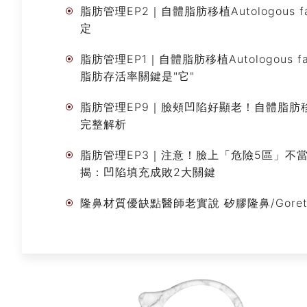
脂肪管理EP2｜自體脂肪移植Autologous 
定
脂肪管理EP1｜自體脂肪移植Autologous f
脂肪存活率關鍵是"它"
脂肪管理EP9｜臉頰凹陷好顯老！自體脂肪移植A
完整解析
脂肪管理EP3｜注意！臉上「危險5區」不當填充 超容
揭：凹陷填充成敗2大關鍵
隆鼻材質優缺點醫師老實說 矽膠隆鼻/Gore