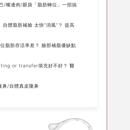
？ 雙下巴/嘴邊肉/眼袋「脂肪轉位」一招搞
肪隆乳、自體脂肪補臉 太快"消風"？ 提高
哪些部位脂肪存活率差？ 臉部補脂優缺點
g or transfer填充好不好？ 醫
隆鼻/自體真皮隆鼻