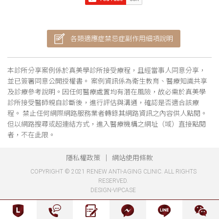
各類適應症禁忌症副作用細項說明
本診所分享案例係於真美學診所接受療程，且經當事人同意分享，
並已簽署同意公開授權書。 案例資訊係為衛生教育、醫療知識共享
及診療參考說明。因任何醫療處置均有潛在風險，故必需於真美學
診所接受醫師親自診斷後，進行評估與溝通，確認是否適合該療
程。 禁止任何網際網路服務業者轉錄其網路資訊之內容供人點閱。
但以網路搜尋或超連結方式，進入醫療機構之網址（域）直接點閱
者，不在此限。
隱私權政策
網站使用條款
COPYRIGHT © 2021 RENEW ANTI-AGING CLINIC. ALL RIGHTS
RESERVED.
DESIGN-VIPCASE