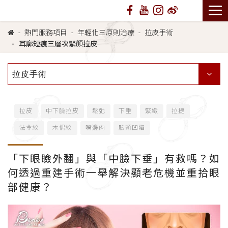
熱門服務項目
年輕化三原則治療
拉皮手術
耳廓短痕三層次緊顏拉皮
拉皮手術
拉皮
中下臉拉皮
鬆弛
下垂
緊緻
拉提
法令紋
木偶紋
嘴邊肉
臉頰凹陷
「下眼瞼外翻」與「中臉下垂」有救嗎？如
何透過重建手術一舉解決顯老危機並重拾眼
部健康？