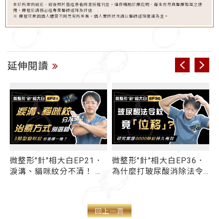
本診所案例術前、術後照片皆經患者同意授權刊登，僅作輔助診療說明、衛生教育與醫療知識之使
用，療程前請務必經專業醫師諮詢及評估
※ 療程效果因個人體質不同而有所差異，個人實際狀況請以醫師諮詢建議為主。
延伸閱讀
微整形"針"相大白EP21．
微整形"針"相大白EP36．
淚溝、貓咪紋分不清！ 兩
為什麼打玻尿酸消除法令
頰凹陷紋路超顯老 「面中
紋會「位移」？電音波拉
貓
溝」微整填充有救嗎？ 3
提蘋果肌沒效！ 醫曝國際
類型印地安紋 治療方式大
研究有效改善法令紋「新
回上一頁
不同
解法」