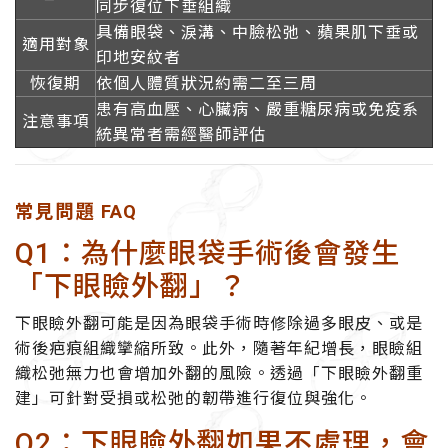
同步復位下垂組織
具備眼袋、淚溝、中臉松弛、蘋果肌下垂或
適用對象
印地安紋者
恢復期
依個人體質狀況約需二至三周
患有高血壓、心臟病、嚴重糖尿病或免疫系
注意事項
統異常者需經醫師評估
常見問題 FAQ
Q1：為什麼眼袋手術後會發生
「下眼瞼外翻」？
下眼瞼外翻可能是因為眼袋手術時修除過多眼皮、或是
術後疤痕組織攣縮所致。此外，隨著年紀增長，眼瞼組
織松弛無力也會增加外翻的風險。透過「下眼瞼外翻重
建」可針對受損或松弛的韌帶進行復位與強化。
Q2：下眼瞼外翻如果不處理，會