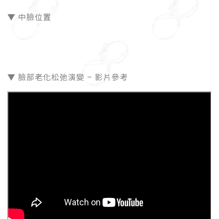
▼ 中臉位置
▼ 臉部老化松弛演變 – 影片參考