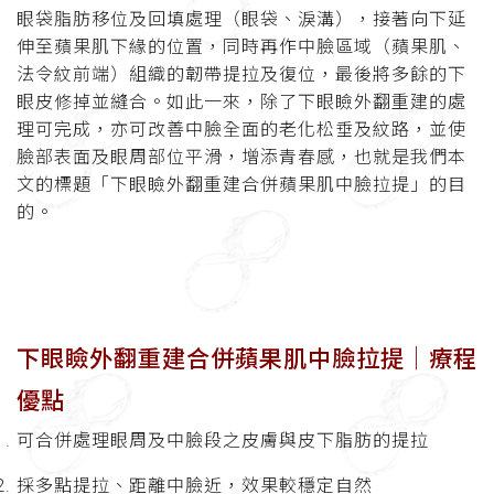
眼袋脂肪移位及回填處理（眼袋、淚溝），接著向下延
伸至蘋果肌下緣的位置，同時再作中臉區域（蘋果肌、
法令紋前端）組織的韌帶提拉及復位，最後將多餘的下
眼皮修掉並縫合。如此一來，除了下眼瞼外翻重建的處
理可完成，亦可改善中臉全面的老化松垂及紋路，並使
臉部表面及眼周部位平滑，增添青春感，也就是我們本
文的標題「下眼瞼外翻重建合併蘋果肌中臉拉提」的目
的。
下眼瞼外翻重建合併蘋果肌中臉拉提│
療程
優點
可合併處理眼周及中臉段之皮膚與皮下脂肪的提拉
採多點提拉、距離中臉近，效果較穩定自然