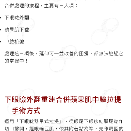
合併處理的療程，主要有三大項：
下眼瞼外翻
蘋果肌下垂
中臉松弛
處理這三項後，延伸可一並改善的困擾，都無法逃過它
的掌握中！
下眼瞼外翻重建合併蘋果肌中臉拉提
│手術方式
運用「下眼瞼懸吊式拉提」，從眼尾下眼瞼結膜尾端作
切口撐開，經眼輪匝肌，依其附著點為準，先作周圍的