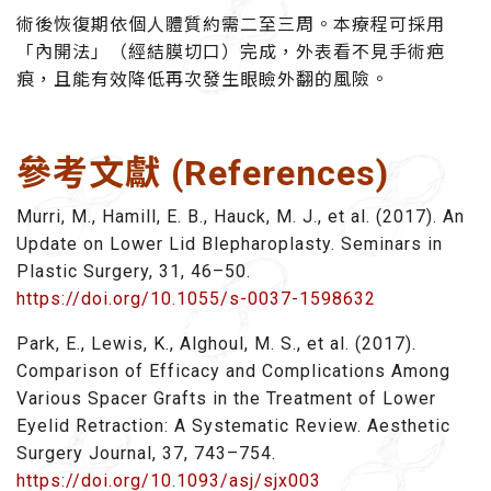
術後恢復期依個人體質約需二至三周。本療程可採用
「內開法」（經結膜切口）完成，外表看不見手術疤
痕，且能有效降低再次發生眼瞼外翻的風險。
參考文獻 (References)
Murri, M., Hamill, E. B., Hauck, M. J., et al. (2017). An
Update on Lower Lid Blepharoplasty. Seminars in
Plastic Surgery, 31, 46–50.
https://doi.org/10.1055/s-0037-1598632
Park, E., Lewis, K., Alghoul, M. S., et al. (2017).
Comparison of Efficacy and Complications Among
Various Spacer Grafts in the Treatment of Lower
Eyelid Retraction: A Systematic Review. Aesthetic
Surgery Journal, 37, 743–754.
https://doi.org/10.1093/asj/sjx003