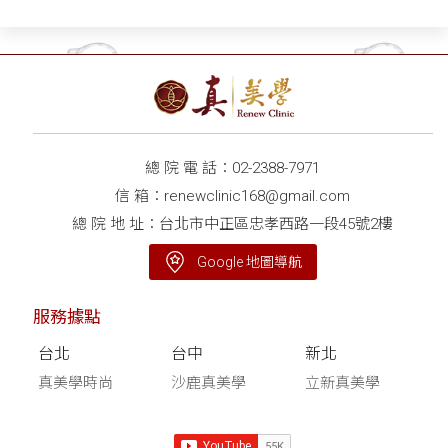
項
總 院 電 話：
02-2388-7971
信 箱：
renewclinic168@gmail.com
總 院 地 址：台北市中正區忠孝西路一段45號2樓
Google 地圖導航
服務據點
台北
台中
新北
真美學時尚
沙鹿真美學
立新真美學