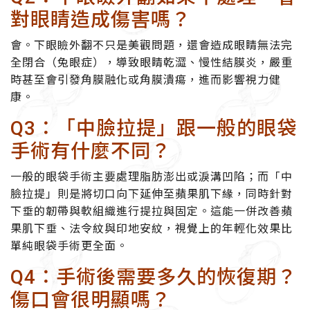
對眼睛造成傷害嗎？
會。下眼瞼外翻不只是美觀問題，還會造成眼睛無法完
全閉合（兔眼症），導致眼睛乾澀、慢性結膜炎，嚴重
時甚至會引發角膜融化或角膜潰瘍，進而影響視力健
康。
Q3：「中臉拉提」跟一般的眼袋
手術有什麼不同？
一般的眼袋手術主要處理脂肪澎出或淚溝凹陷；而「中
臉拉提」則是將切口向下延伸至蘋果肌下緣，同時針對
下垂的韌帶與軟組織進行提拉與固定。這能一併改善蘋
果肌下垂、法令紋與印地安紋，視覺上的年輕化效果比
單純眼袋手術更全面。
Q4：手術後需要多久的恢復期？
傷口會很明顯嗎？