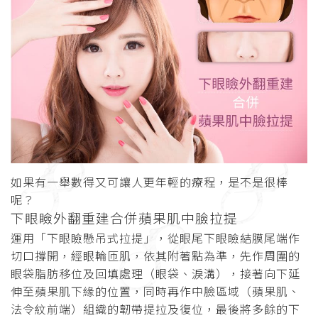
如果有一舉數得又可讓人更年輕的療程，是不是很棒
呢？
下眼瞼外翻重建合併蘋果肌中臉拉提
運用「下眼瞼懸吊式拉提」，從眼尾下眼瞼結膜尾端作
切口撐開，經眼輪匝肌，依其附著點為準，先作周圍的
眼袋脂肪移位及回填處理（眼袋、淚溝），接著向下延
伸至蘋果肌下緣的位置，同時再作中臉區域（蘋果肌、
法令紋前端）組織的韌帶提拉及復位，最後將多餘的下