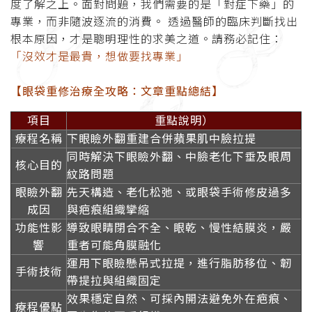
度了解之上。面對問題，我們需要的是「對症下藥」的
專業，而非隨波逐流的消費。 透過醫師的臨床判斷找出
根本原因，才是聰明理性的求美之道。請務必記住：
「沒效才是最貴，想做要找專業」
【眼袋重修治療全攻略：文章重點總結】
項目
重點說明）
療程名稱
下眼瞼外翻重建合併蘋果肌中臉拉提
同時解決下眼瞼外翻、中臉老化下垂及眼周
核心目的
紋路問題
眼瞼外翻
先天構造、老化松弛、或眼袋手術修皮過多
成因
與疤痕組織攣縮
功能性影
導致眼睛閉合不全、眼乾、慢性結膜炎，嚴
響
重者可能角膜融化
運用下眼瞼懸吊式拉提，進行脂肪移位、韌
手術技術
帶提拉與組織固定
效果穩定自然、可採內開法避免外在疤痕、
療程優點