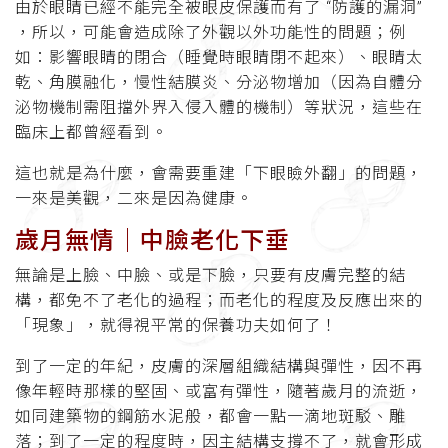
由於眼睛已經不能完全被眼皮保護而有了 “防護的漏洞”
，所以，可能會造成除了外觀以外功能性的問題；例
如：影響眼睛的閉合（睡覺時眼睛閉不起來）、眼睛太
乾、角膜融化，慢性結膜炎、分泌物增加（因為自體分
泌物機制需阻擋外界入侵入體的機制）等狀況，這些在
臨床上都曾經看到。
這也就是為什麼，會需要重建「下眼瞼外翻」的問題，
一來是美觀，二來是因為健康。
歲月無情│中臉老化下垂
無論是上臉、中臉、或是下臉，只要有皮膚完整的結
構，都免不了老化的過程；而老化的程度及反應出來的
「現象」，就得視平常的保養功夫如何了！
到了一定的年紀，皮膚的深層組織結構與彈性，因不再
像年輕時那樣的堅固、或富有彈性，隨著歲月的流逝，
如同建築物的鋼筋水泥般，都會一點一滴地斑駁、雕
落；到了一定的程度時，因主結構支撐不了，就會形成