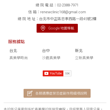
總 院 電 話：
02-2388-7971
信 箱：
renewclinic168@gmail.com
總 院 地 址：台北市中正區忠孝西路一段45號2樓
Google 地圖導航
服務據點
台北
台中
新北
真美學時尚
沙鹿真美學
立新真美學
各類適應症禁忌症副作用細項說明
本診所分享案例係於真美學診所接受療程，且經當事人同意分享，