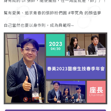
身有成的 Dr.張帥，隨便擺拍，任一角度就是「帥」）！
幫有愛美、追求青春的張帥粉們圓 #零死角 的顏值夢
自己當然也要以身作則，成為典範呀~