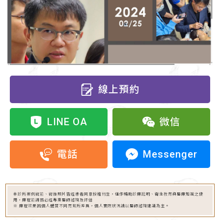
線上預約
LINE OA
微信
Messenger
電話
本診所案例術前、術後照片皆經患者同意授權刊登，僅作輔助診療說明、衛生教育與醫療知識之使
用，療程前請務必經專業醫師諮詢及評估
※ 療程效果因個人體質不同而有所差異，個人實際狀況請以醫師諮詢建議為主。