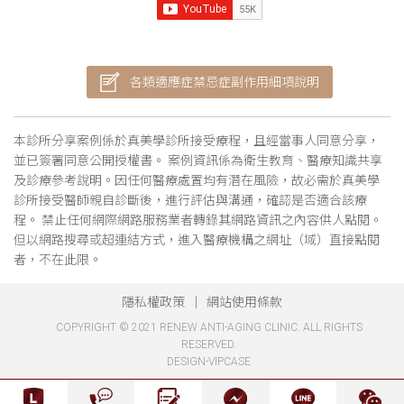
各類適應症禁忌症副作用細項說明
本診所分享案例係於真美學診所接受療程，且經當事人同意分享，
並已簽署同意公開授權書。 案例資訊係為衛生教育、醫療知識共享
及診療參考說明。因任何醫療處置均有潛在風險，故必需於真美學
診所接受醫師親自診斷後，進行評估與溝通，確認是否適合該療
程。 禁止任何網際網路服務業者轉錄其網路資訊之內容供人點閱。
但以網路搜尋或超連結方式，進入醫療機構之網址（域）直接點閱
者，不在此限。
隱私權政策
網站使用條款
COPYRIGHT © 2021 RENEW ANTI-AGING CLINIC. ALL RIGHTS
RESERVED.
DESIGN-VIPCASE