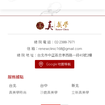
總 院 電 話：
02-2388-7971
信 箱：
renewclinic168@gmail.com
總 院 地 址：台北市中正區忠孝西路一段45號2樓
Google 地圖導航
服務據點
台北
台中
新北
真美學時尚
沙鹿真美學
立新真美學