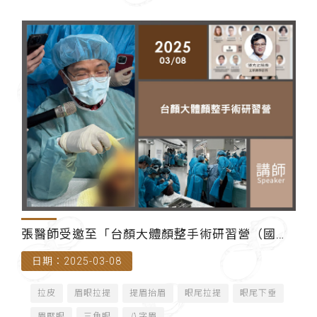
張醫師受邀至「台顏大體顏整手術研習營（國立
日期：2025-03-08
陽明大學）」授課指導
拉皮
眉眼拉提
提眉抬眉
眼尾拉提
眼尾下垂
眉壓眼
三角眼
八字眉