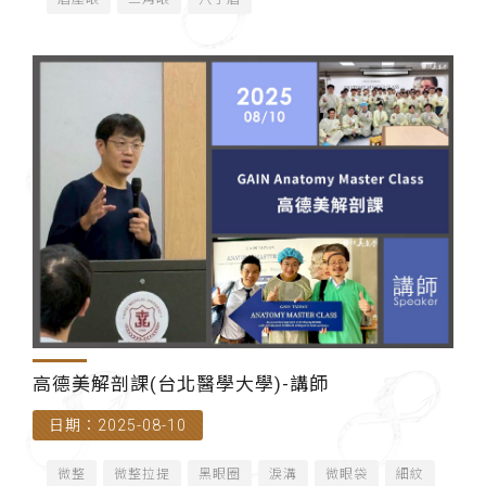
高德美解剖課(台北醫學大學)-講師
日期：2025-08-10
微整
微整拉提
黑眼圈
淚溝
微眼袋
細紋