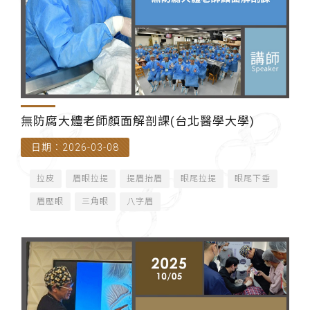
無防腐大體老師顏面解剖課(台北醫學大學)
日期：2026-03-08
拉皮
眉眼拉提
提眉抬眉
眼尾拉提
眼尾下垂
眉壓眼
三角眼
八字眉