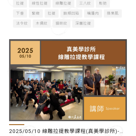
拉提
線性拉提
線雕拉提
三八紋
鬆弛
下垂
緊緻
拉提
臉頰凹陷
嘴邊肉
蘋果肌
法令紋
木偶紋
貓咪紋
深層拉提
2025/05/10 線雕拉提教學課程(真美學診所)-授