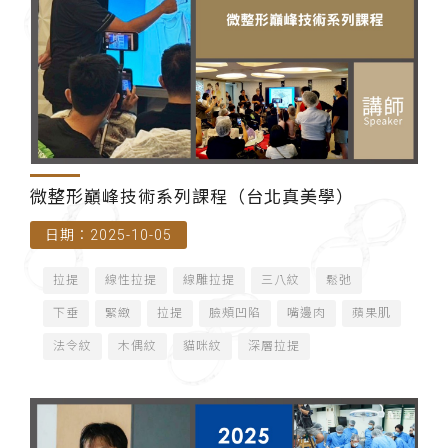
微整形巔峰技術系列課程（台北真美學）
日期：2025-10-05
拉提
線性拉提
線雕拉提
三八紋
鬆弛
下垂
緊緻
拉提
臉頰凹陷
嘴邊肉
蘋果肌
法令紋
木偶紋
貓咪紋
深層拉提