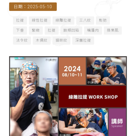
日期：2025-05-10
課講師
拉提
線性拉提
線雕拉提
三八紋
鬆弛
下垂
緊緻
拉提
臉頰凹陷
嘴邊肉
蘋果肌
法令紋
木偶紋
貓咪紋
深層拉提