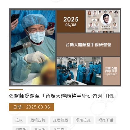
張醫師受邀至「台顏大體顏整手術研習營（國立
日期：2025-03-08
陽明大學）」授課指導
拉皮
眉眼拉提
提眉抬眉
眼尾拉提
眼尾下垂
眉壓眼
三角眼
八字眉