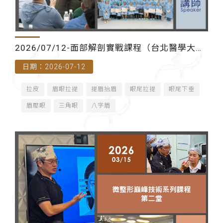
2026/07/12-面部解剖實戰課程（台北醫學大
日期：2026-07-12
學）-講師
拉皮
眉眼拉提
提眉抬眉
眼尾拉提
眼尾下垂
眉壓眼
三角眼
八字眉