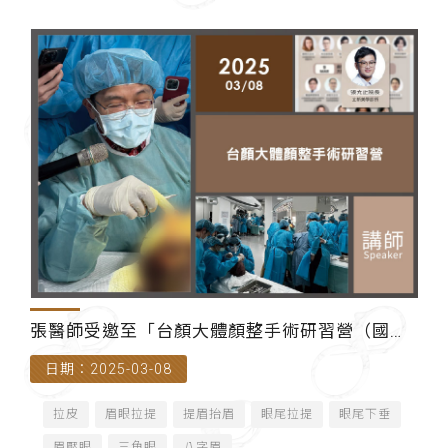
張醫師受邀至「台顏大體顏整手術研習營（國立
日期：2025-03-08
陽明大學）」授課指導
拉皮
眉眼拉提
提眉抬眉
眼尾拉提
眼尾下垂
眉壓眼
三角眼
八字眉