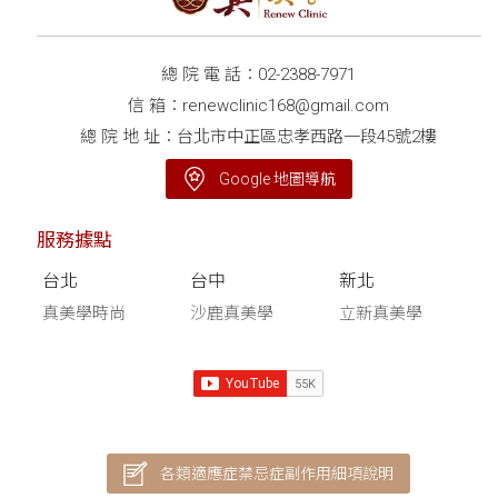
總 院 電 話：
02-2388-7971
信 箱：
renewclinic168@gmail.com
總 院 地 址：台北市中正區忠孝西路一段45號2樓
Google 地圖導航
服務據點
台北
台中
新北
真美學時尚
沙鹿真美學
立新真美學
各類適應症禁忌症副作用細項說明