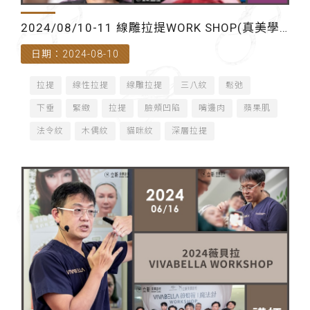
2024/08/10-11 線雕拉提WORK SHOP(真美學
日期：2024-08-10
診所)-授課講師
拉提
線性拉提
線雕拉提
三八紋
鬆弛
下垂
緊緻
拉提
臉頰凹陷
嘴邊肉
蘋果肌
法令紋
木偶紋
貓咪紋
深層拉提