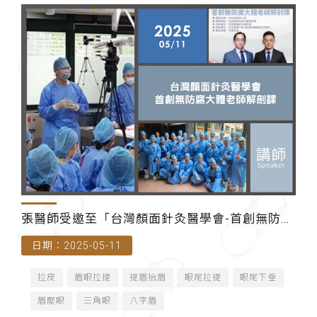
張醫師受邀至「台灣顏面針灸醫學會-首創無防腐
日期：2025-05-11
大體老師解剖課（台北醫學大學）」授課講師
拉皮
眉眼拉提
提眉抬眉
眼尾拉提
眼尾下垂
眉壓眼
三角眼
八字眉