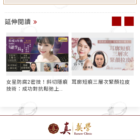
延伸閱讀
女星防腐2密技！斜切隱痕
耳廓短痕三層次緊顏拉皮
技術：成功對抗鬆弛上
眉
額、無神雙眸，鎖住年輕
」
美貌！