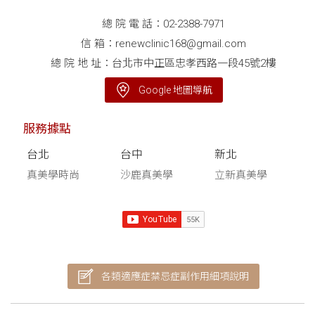
總 院 電 話：
02-2388-7971
信 箱：
renewclinic168@gmail.com
總 院 地 址：台北市中正區忠孝西路一段45號2樓
Google 地圖導航
服務據點
台北
台中
新北
真美學時尚
沙鹿真美學
立新真美學
各類適應症禁忌症副作用細項說明