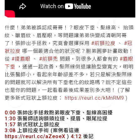
什麼！弟弟被誤認成哥哥！？眼皮下垂、髮線高、 抬頭
紋、皺眉紋、眉壓眼，等問題讓弟弟快變成清朝阿哥
了！張帥出手拯救，究竟會選擇採用
#前額拉皮
、
#冠
狀拉皮
哪一個最適合他的狀況呢？胞弟圓夢計畫啟動！
從
#提眉眼
、
#前額禿
問題，到很多人都會有的
#眉眼
下垂
，通通一起改善，髮際線倒退讓臉型變寬大，明明
比張醫師小，看起來年齡卻差不多，若只是解決髮際線
的問題就可以解決所有下垂老化的紋路嗎？說不定這些
也是你的問題，一起看看最後成果差別多大吧！ (了解
更多新式冠狀上額拉皮：
https://reurl.cc/kMnRM9
)
0:00
張帥出手拯救胞弟眼皮下垂、髮線高困擾
1:30
張醫師諮詢額頭拉提、提眉、眼尾拉提
1:57
新式冠狀上額拉皮
3:08
上額拉皮手術 (案例看這邊
https://reurl.cc/aZeoeX
)
4:12
後記