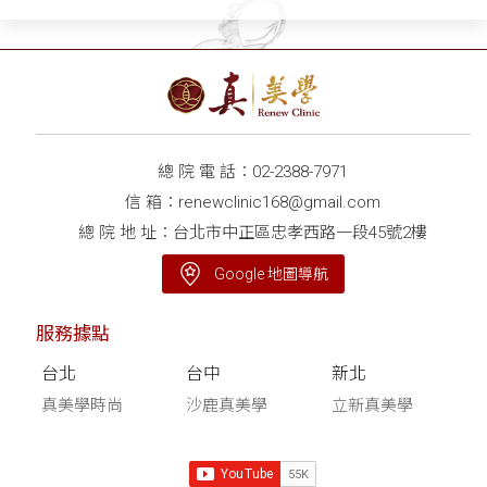
總 院 電 話：
02-2388-7971
信 箱：
renewclinic168@gmail.com
總 院 地 址：台北市中正區忠孝西路一段45號2樓
Google 地圖導航
服務據點
台北
台中
新北
真美學時尚
沙鹿真美學
立新真美學