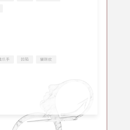
雞爪手
凹陷
貓咪紋