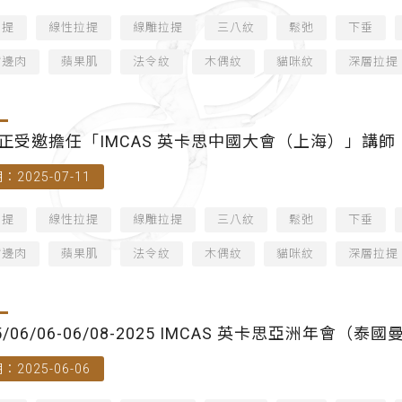
拉提
線性拉提
線雕拉提
三八紋
鬆弛
下垂
嘴邊肉
蘋果肌
法令紋
木偶紋
貓咪紋
深層拉提
正受邀擔任「IMCAS 英卡思中國大會（上海）」講師
：2025-07-11
拉提
線性拉提
線雕拉提
三八紋
鬆弛
下垂
嘴邊肉
蘋果肌
法令紋
木偶紋
貓咪紋
深層拉提
5/06/06-06/08-2025 IMCAS 英卡思亞洲年會（泰
：2025-06-06