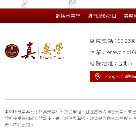
認識真美學
熱門服務項目
美麗
總 院 電 話：
02-2388
信 箱：
renewclinic1
總 院 地 址：台北市
Google 地圖導
本診所分享案例係於真美學診所接受療程，且經當事人同意分享，並已
診所接受醫師親自診斷後，進行評估與溝通，確認是否適合該療程。 
者，不在此限。