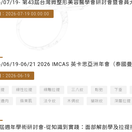
26/07/19- 第43屆台灣微整形美容醫學會研討會暨會員
：2026-07-19 00:00:00
6/06/19-06/21 2026 IMCAS 英卡思亞洲年會（泰
：2026-06-19
拉提
線性拉提
線雕拉提
三八紋
鬆弛
下垂
嘴邊肉
蘋果肌
法令紋
木偶紋
貓咪紋
深層拉提
屆週年學術研討會-從知識到實踐：面部解剖學及拉提