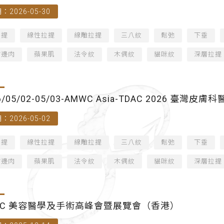
：2026-05-30
拉提
線性拉提
線雕拉提
三八紋
鬆弛
下垂
嘴邊肉
蘋果肌
法令紋
木偶紋
貓咪紋
深層拉提
6/05/02-05/03-AMWC Asia-TDAC 2026
：2026-05-02
拉提
線性拉提
線雕拉提
三八紋
鬆弛
下垂
嘴邊肉
蘋果肌
法令紋
木偶紋
貓咪紋
深層拉提
SC 美容醫學及手術高峰會暨展覽會（香港）