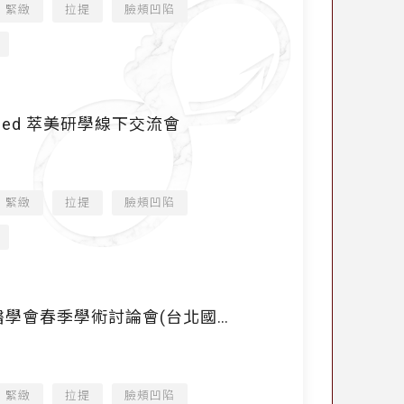
緊緻
拉提
臉頰凹陷
tMed 萃美研學線下交流會
緊緻
拉提
臉頰凹陷
臺灣皮膚科醫學會春季學術討論會(台北國際
緊緻
拉提
臉頰凹陷