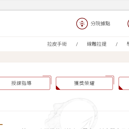
分院據點
拉皮手術
線雕拉提
授課指導
獲獎榮耀