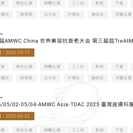
拉提
線性拉提
線雕拉提
三八紋
鬆弛
下垂
嘴邊肉
蘋果肌
法令紋
木偶紋
貓咪紋
深層拉提
届AMWC China 世界美容抗衰老大会 第三届屆TreA
：2025-10-17
拉提
線性拉提
線雕拉提
三八紋
鬆弛
下垂
嘴邊肉
蘋果肌
法令紋
木偶紋
貓咪紋
深層拉提
5/05/02-05/04-AMWC Asia-TDAC 2025 
：2025-05-02
中心)-講師
拉提
線性拉提
線雕拉提
三八紋
鬆弛
下垂