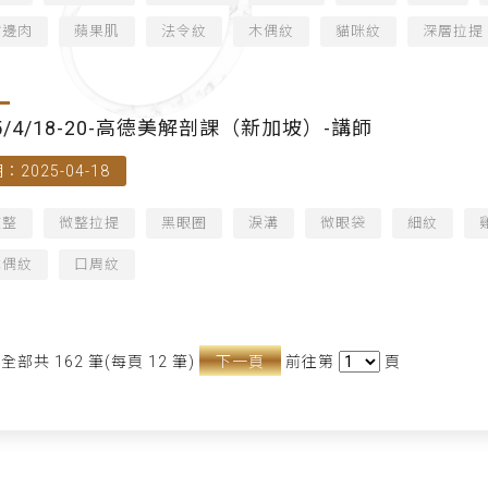
嘴邊肉
蘋果肌
法令紋
木偶紋
貓咪紋
深層拉提
25/4/18-20-高德美解剖課（新加坡）-講師
：2025-04-18
微整
微整拉提
黑眼圈
淚溝
微眼袋
細紋
木偶紋
口周紋
全部共 162 筆(每頁 12 筆)
下一頁
前往第
頁