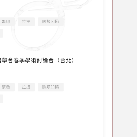
緊緻
拉提
臉頰凹陷
 臺灣皮膚科醫學會春季學術討論會（台北）
緊緻
拉提
臉頰凹陷