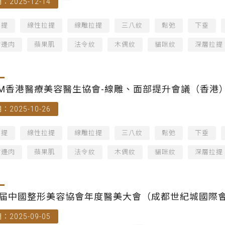
：2025-12-14
拉提
線性拉提
線雕拉提
三八紋
鬆弛
下垂
嘴邊肉
蘋果肌
法令紋
木偶紋
貓咪紋
深層拉提
AM香港醫療美容醫生協會-線雕、面部提升會議（香港
：2025-10-26
拉提
線性拉提
線雕拉提
三八紋
鬆弛
下垂
嘴邊肉
蘋果肌
法令紋
木偶紋
貓咪紋
深層拉提
届中國整形美容協會年度醫美大會（成都世紀城國際
：2025-09-05