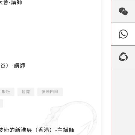
大會-講師
國曼谷）-講師
緊緻
拉提
臉頰凹陷
技術的新進展（香港）-主講師