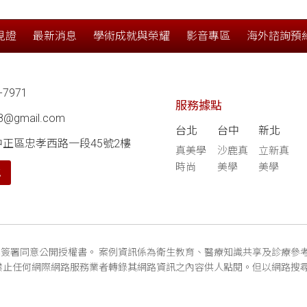
見證
最新消息
學術成就與榮耀
影音專區
海外諮詢預
-7971
服務據點
68@gmail.com
台北
台中
新北
中正區忠孝西路一段45號2樓
真美學
沙鹿真
立新真
時尚
美學
美學
航
簽署同意公開授權書。 案例資訊係為衛生教育、醫療知識共享及診療參
禁止任何網際網路服務業者轉錄其網路資訊之內容供人點閱。但以網路搜