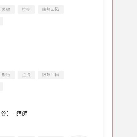
緊緻
拉提
臉頰凹陷
緊緻
拉提
臉頰凹陷
國曼谷）- 講師