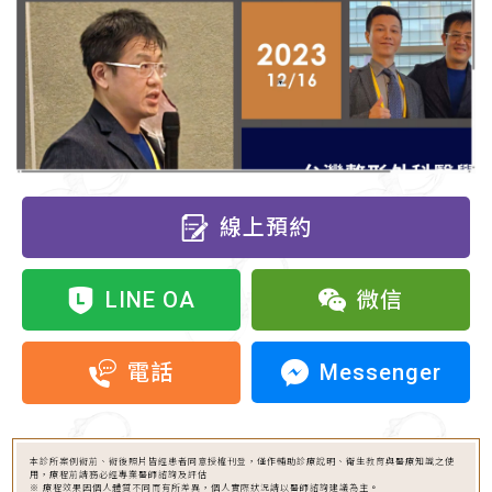
線上預約
LINE OA
微信
Messenger
電話
本診所案例術前、術後照片皆經患者同意授權刊登，僅作輔助診療說明、衛生教育與醫療知識之使
用，療程前請務必經專業醫師諮詢及評估
※ 療程效果因個人體質不同而有所差異，個人實際狀況請以醫師諮詢建議為主。