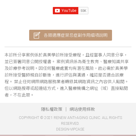
各類適應症禁忌症副作用細項說明
本診所分享案例係於真美學診所接受療程，且經當事人同意分享，
並已簽署同意公開授權書。 案例資訊係為衛生教育、醫療知識共享
及診療參考說明。因任何醫療處置均有潛在風險，故必需於真美學
診所接受醫師親自診斷後，進行評估與溝通，確認是否適合該療
程。 禁止任何網際網路服務業者轉錄其網路資訊之內容供人點閱。
但以網路搜尋或超連結方式，進入醫療機構之網址（域）直接點閱
者，不在此限。
隱私權政策
網站使用條款
COPYRIGHT © 2021 RENEW ANTI-AGING CLINIC. ALL RIGHTS
RESERVED.
DESIGN-VIPCASE