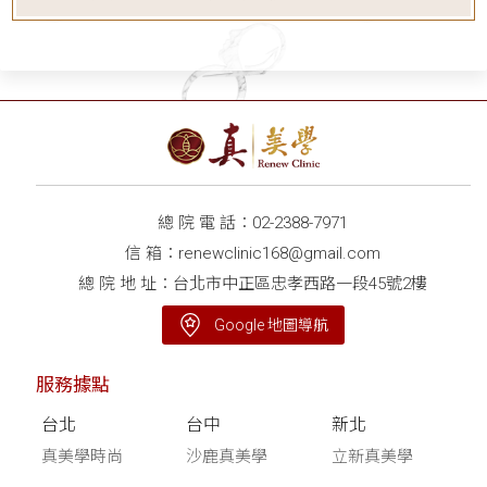
總 院 電 話：
02-2388-7971
信 箱：
renewclinic168@gmail.com
總 院 地 址：台北市中正區忠孝西路一段45號2樓
Google 地圖導航
服務據點
台北
台中
新北
真美學時尚
沙鹿真美學
立新真美學