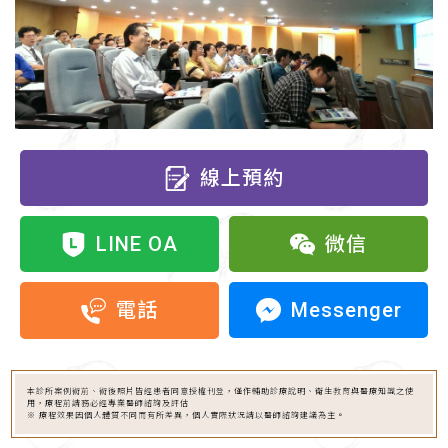
線上預約
LINE OA
微信
Messenger
電話
本診所案例術前、術後照片皆經患者同意授權刊登，僅作輔助診療說明、衛生教育與醫療知識之使
用，療程前請務必經專業醫師諮詢及評估
※ 療程效果因個人體質不同而有所差異，個人實際狀況請以醫師諮詢建議為主。