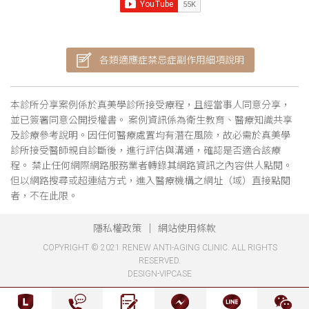
各類適應症禁忌症副作用細項說明
本診所分享案例係於真美學診所接受療程，且經當事人同意分享，
並已簽署同意公開授權書。 案例資訊係為衛生教育、醫療知識共享
及診療參考說明。因任何醫療處置均有潛在風險，故必需於真美學
診所接受醫師親自診斷後，進行評估與溝通，確認是否適合該療
程。 禁止任何網際網路服務業者轉錄其網路資訊之內容供人點閱。
但以網路搜尋或超連結方式，進入醫療機構之網址（域）直接點閱
者，不在此限。
隱私權政策
網站使用條款
COPYRIGHT © 2021 RENEW ANTI-AGING CLINIC. ALL RIGHTS
RESERVED.
DESIGN-VIPCASE