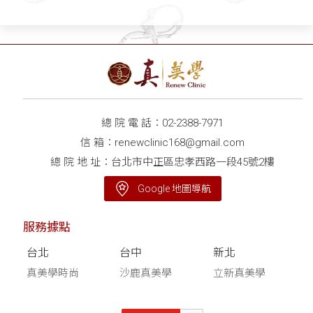
總 院 電 話：
02-2388-7971
信 箱：
renewclinic168@gmail.com
總 院 地 址：台北市中正區忠孝西路一段45號2樓
Google 地圖導航
服務據點
台北
台中
新北
真美學時尚
沙鹿真美學
立新真美學