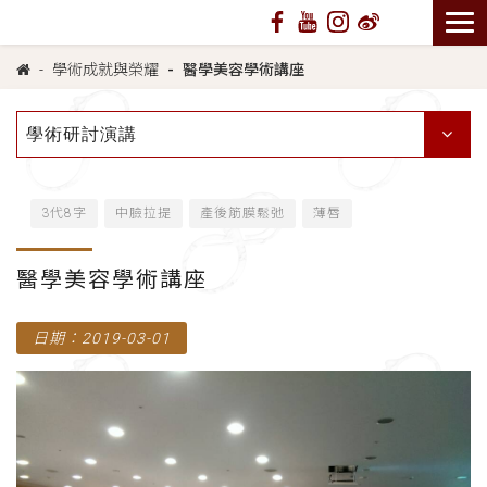
學術成就與榮耀
醫學美容學術講座
學術研討演講
3代8字
中臉拉提
產後筋膜鬆弛
薄唇
醫學美容學術講座
日期：2019-03-01