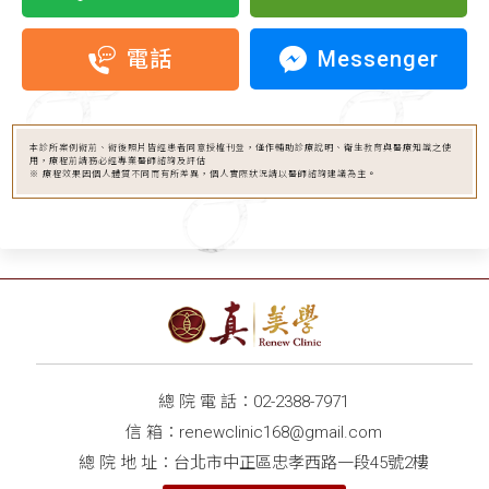
Messenger
電話
本診所案例術前、術後照片皆經患者同意授權刊登，僅作輔助診療說明、衛生教育與醫療知識之使
用，療程前請務必經專業醫師諮詢及評估
※ 療程效果因個人體質不同而有所差異，個人實際狀況請以醫師諮詢建議為主。
總 院 電 話：
02-2388-7971
信 箱：
renewclinic168@gmail.com
總 院 地 址：台北市中正區忠孝西路一段45號2樓