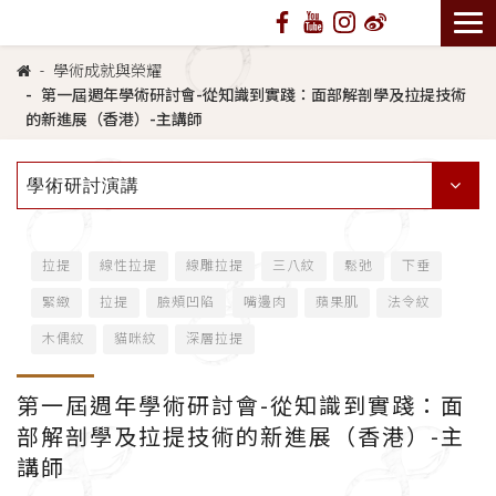
學術成就與榮耀
第一屆週年學術研討會-從知識到實踐：面部解剖學及拉提技術
的新進展（香港）-主講師
學術研討演講
拉提
線性拉提
線雕拉提
三八紋
鬆弛
下垂
緊緻
拉提
臉頰凹陷
嘴邊肉
蘋果肌
法令紋
木偶紋
貓咪紋
深層拉提
第一屆週年學術研討會-從知識到實踐：面
部解剖學及拉提技術的新進展（香港）-主
講師