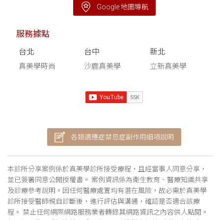
Google 地圖導航
服務據點
台北
台中
新北
真美學時尚
沙鹿真美學
立新真美學
各類適應症禁忌症副作用細項說明
本診所分享案例係於真美學診所接受療程，且經當事人同意分享，
並已簽署同意公開授權書。 案例資訊係為衛生教育、醫療知識共享
及診療參考說明。因任何醫療處置均有潛在風險，故必需於真美學
診所接受醫師親自診斷後，進行評估與溝通，確認是否適合該療
程。 禁止任何網際網路服務業者轉錄其網路資訊之內容供人點閱。