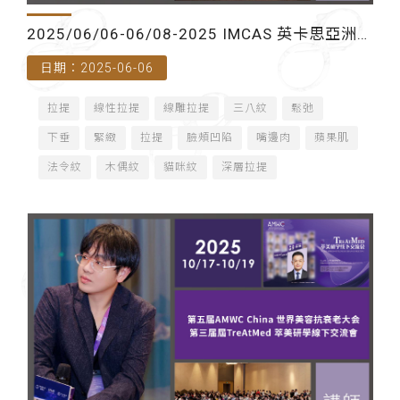
2025/06/06-06/08-2025 IMCAS 英卡思亞洲年
日期：2025-06-06
會（泰國曼谷）- 講師
拉提
線性拉提
線雕拉提
三八紋
鬆弛
下垂
緊緻
拉提
臉頰凹陷
嘴邊肉
蘋果肌
法令紋
木偶紋
貓咪紋
深層拉提