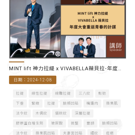
MINT lift 神力拉緹 x VIVABELLA薇貝拉-年度大
日期：2024-12-08
會重返青春的計謀-講師
拉提
線性拉提
線雕拉提
三八紋
鬆弛
下垂
緊緻
拉提
臉頰凹陷
嘴邊肉
蘋果肌
法令紋
木偶紋
貓咪紋
深層拉提
膠原蛋白增生劑
玻尿酸
微整
豐額
臉頰凹陷
法令紋
蘋果肌凹陷
夫妻宮凹陷
細紋
痘疤