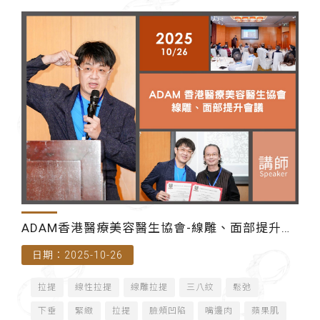
ADAM香港醫療美容醫生協會-線雕、面部提升會
日期：2025-10-26
議（香港）
拉提
線性拉提
線雕拉提
三八紋
鬆弛
下垂
緊緻
拉提
臉頰凹陷
嘴邊肉
蘋果肌