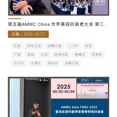
第五届AMWC China 世界美容抗衰老大会 第三届
日期：2025-10-17
屆TreAtMed 萃美研學線下交流會
拉提
線性拉提
線雕拉提
三八紋
鬆弛
下垂
緊緻
拉提
臉頰凹陷
嘴邊肉
蘋果肌
法令紋
木偶紋
貓咪紋
深層拉提