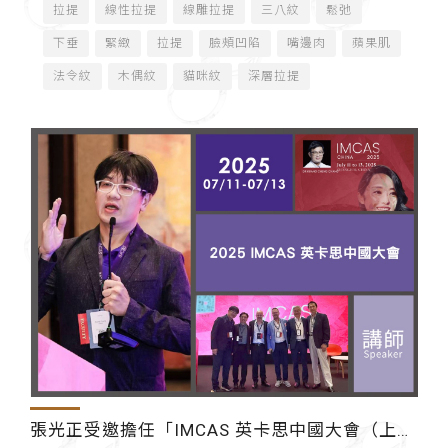
拉提
線性拉提
線雕拉提
三八紋
鬆弛
下垂
緊緻
拉提
臉頰凹陷
嘴邊肉
蘋果肌
法令紋
木偶紋
貓咪紋
深層拉提
張光正受邀擔任「IMCAS 英卡思中國大會（上