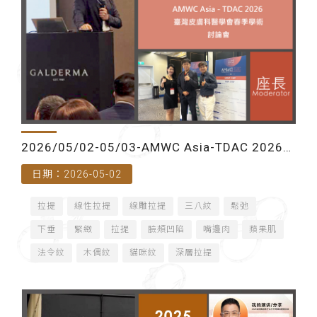
2026/05/02-05/03-AMWC Asia-TDAC 2026
日期：2026-05-02
臺灣皮膚科醫學會春季學術討論會（台北）
拉提
線性拉提
線雕拉提
三八紋
鬆弛
下垂
緊緻
拉提
臉頰凹陷
嘴邊肉
蘋果肌
法令紋
木偶紋
貓咪紋
深層拉提