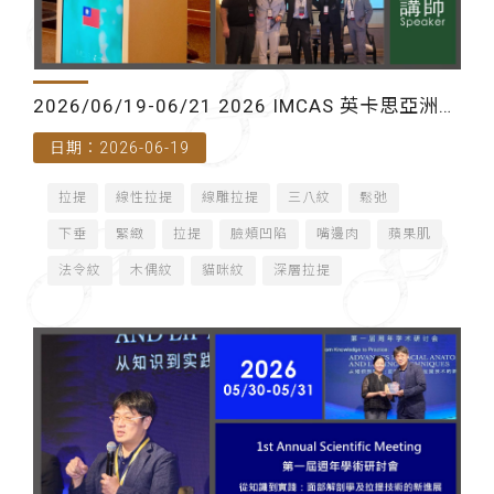
2026/06/19-06/21 2026 IMCAS 英卡思亞洲年
日期：2026-06-19
會（泰國曼谷）-講師
拉提
線性拉提
線雕拉提
三八紋
鬆弛
下垂
緊緻
拉提
臉頰凹陷
嘴邊肉
蘋果肌
法令紋
木偶紋
貓咪紋
深層拉提