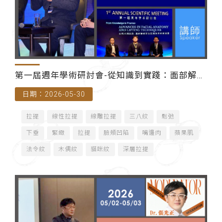
第一屆週年學術研討會-從知識到實踐：面部解剖
日期：2026-05-30
學及拉提技術的新進展（香港）-主講師
拉提
線性拉提
線雕拉提
三八紋
鬆弛
下垂
緊緻
拉提
臉頰凹陷
嘴邊肉
蘋果肌
法令紋
木偶紋
貓咪紋
深層拉提