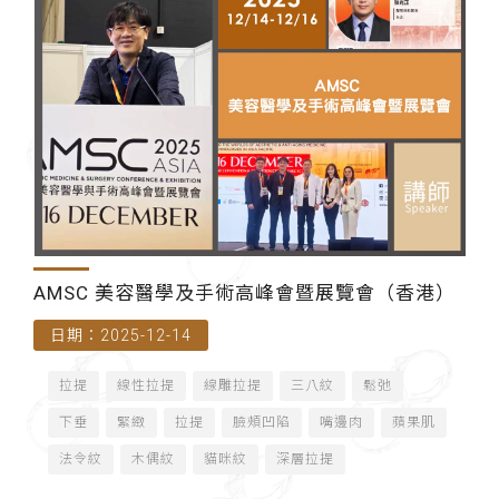
AMSC 美容醫學及手術高峰會暨展覽會（香港）
日期：2025-12-14
拉提
線性拉提
線雕拉提
三八紋
鬆弛
下垂
緊緻
拉提
臉頰凹陷
嘴邊肉
蘋果肌
法令紋
木偶紋
貓咪紋
深層拉提