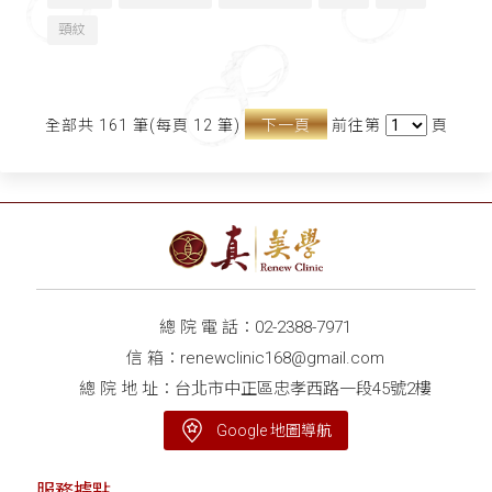
頸紋
全部共 161 筆(每頁 12 筆)
下一頁
前往第
頁
總 院 電 話：
02-2388-7971
信 箱：
renewclinic168@gmail.com
總 院 地 址：台北市中正區忠孝西路一段45號2樓
Google 地圖導航
服務據點