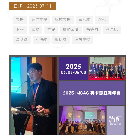
日期：2025-07-11
海）」講師
拉提
線性拉提
線雕拉提
三八紋
鬆弛
下垂
緊緻
拉提
臉頰凹陷
嘴邊肉
蘋果肌
法令紋
木偶紋
貓咪紋
深層拉提