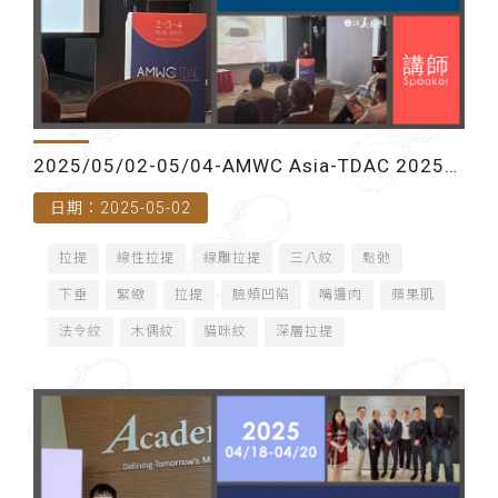
2025/05/02-05/04-AMWC Asia-TDAC 2025
日期：2025-05-02
臺灣皮膚科醫學會春季學術討論會(台北國際會議
拉提
線性拉提
線雕拉提
三八紋
鬆弛
中心)-講師
下垂
緊緻
拉提
臉頰凹陷
嘴邊肉
蘋果肌
法令紋
木偶紋
貓咪紋
深層拉提