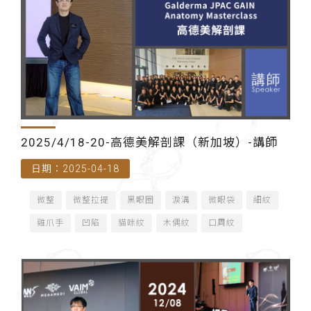
2025/4/18-20-高德美解剖課（新加坡）-講師
日期：2025-04-18
微整
微整拉提
黑眼圈
淚溝
微眼袋
細紋
雞爪手
凹陷
貓咪紋
木偶紋
口周紋