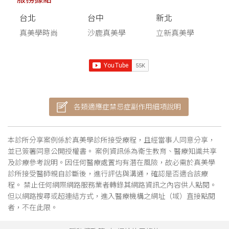
台北
台中
新北
真美學時尚
沙鹿真美學
立新真美學
各類適應症禁忌症副作用細項說明
本診所分享案例係於真美學診所接受療程，且經當事人同意分享，
並已簽署同意公開授權書。 案例資訊係為衛生教育、醫療知識共享
及診療參考說明。因任何醫療處置均有潛在風險，故必需於真美學
診所接受醫師親自診斷後，進行評估與溝通，確認是否適合該療
程。 禁止任何網際網路服務業者轉錄其網路資訊之內容供人點閱。
但以網路搜尋或超連結方式，進入醫療機構之網址（域）直接點閱
者，不在此限。