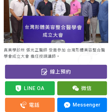
真美學診所 張光正醫師 受邀參加 台灣形體美容整合醫
學會成立大會 擔任授課講師。
線上預約
LINE OA
微信
Messenger
電話