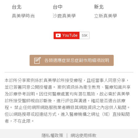
台北
台中
新北
真美學時尚
沙鹿真美學
立新真美學
各類適應症禁忌症副作用細項說明
本診所分享案例係於真美學診所接受療程，且經當事人同意分享，
並已簽署同意公開授權書。 案例資訊係為衛生教育、醫療知識共享
及診療參考說明。因任何醫療處置均有潛在風險，故必需於真美學
診所接受醫師親自診斷後，進行評估與溝通，確認是否適合該療
程。 禁止任何網際網路服務業者轉錄其網路資訊之內容供人點閱。
但以網路搜尋或超連結方式，進入醫療機構之網址（域）直接點閱
者，不在此限。
隱私權政策
網站使用條款