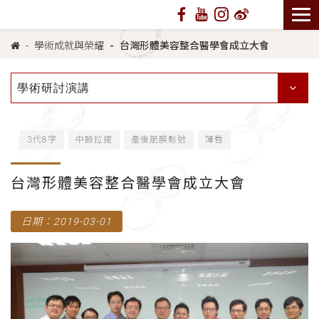
學術成就與榮耀
台灣形體美容整合醫學會成立大會
學術研討演講
3代8字
中臉拉提
產後筋膜鬆弛
薄唇
台灣形體美容整合醫學會成立大會
日期：2019-03-01