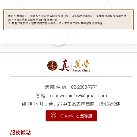
本診所案例術前、術後照片皆經患者同意授權刊登，僅作輔助診療說明、衛生教育與醫療知識之使
用，療程前請務必經專業醫師諮詢及評估
※ 療程效果因個人體質不同而有所差異，個人實際狀況請以醫師諮詢建議為主。
總 院 電 話：
02-2388-7971
信 箱：
renewclinic168@gmail.com
總 院 地 址：台北市中正區忠孝西路一段45號2樓
Google 地圖導航
服務據點