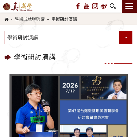
學術成就與榮耀
學術研討演講
學術研討演講
學術研討演講