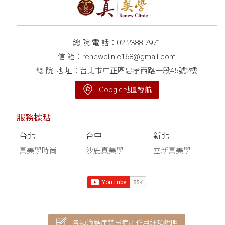
總 院 電 話：
02-2388-7971
信 箱：
renewclinic168@gmail.com
總 院 地 址：台北市中正區忠孝西路一段45號2樓
Google 地圖導航
服務據點
台北
台中
新北
真美學時尚
沙鹿真美學
立新真美學
各類適應症禁忌症副作用細項說明