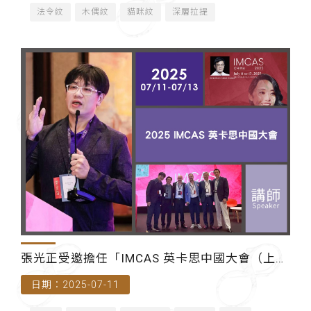
法令紋
木偶紋
貓咪紋
深層拉提
張光正受邀擔任「IMCAS 英卡思中國大會（上
日期：2025-07-11
海）」講師