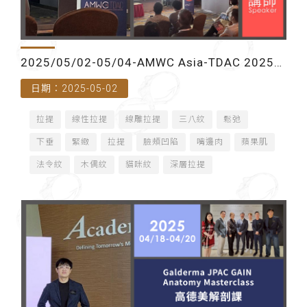
2025/05/02-05/04-AMWC Asia-TDAC 2025
日期：2025-05-02
臺灣皮膚科醫學會春季學術討論會(台北國際會議
拉提
線性拉提
線雕拉提
三八紋
鬆弛
中心)-講師
下垂
緊緻
拉提
臉頰凹陷
嘴邊肉
蘋果肌
法令紋
木偶紋
貓咪紋
深層拉提