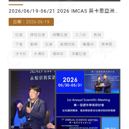
2026/06/19-06/21 2026 IMCAS 英卡思亞洲年
日期：2026-06-19
會（泰國曼谷）-講師
拉提
線性拉提
線雕拉提
三八紋
鬆弛
下垂
緊緻
拉提
臉頰凹陷
嘴邊肉
蘋果肌
法令紋
木偶紋
貓咪紋
深層拉提