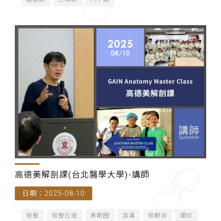
高德美解剖課(台北醫學大學)-講師
日期：2025-08-10
微整
微整拉提
黑眼圈
淚溝
微眼袋
細紋