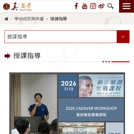
學術成就與榮耀
授課指導
授課指導
授課指導