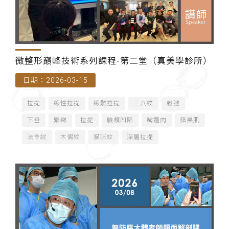
微整形巔峰技術系列課程-第二堂（真美學診所）
日期：2026-03-15
拉提
線性拉提
線雕拉提
三八紋
鬆弛
下垂
緊緻
拉提
臉頰凹陷
嘴邊肉
蘋果肌
法令紋
木偶紋
貓咪紋
深層拉提