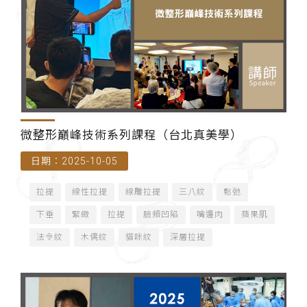
微整形巔峰技術系列課程（台北真美學）
日期：2025-10-05
拉提
線性拉提
線雕拉提
三八紋
鬆弛
下垂
緊緻
拉提
臉頰凹陷
嘴邊肉
蘋果肌
法令紋
木偶紋
貓咪紋
深層拉提