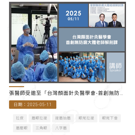
張醫師受邀至「台灣顏面針灸醫學會-首創無防腐
日期：2025-05-11
大體老師解剖課（台北醫學大學）」授課講師
拉皮
眉眼拉提
提眉抬眉
眼尾拉提
眼尾下垂
眉壓眼
三角眼
八字眉