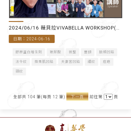
2024/06/16 薇貝拉VIVABELLA WORKSHOP(真
日期：2024-06-16
美學診所)-授課講師
膠原蛋白增生劑
玻尿酸
微整
豐額
臉頰凹陷
法令紋
蘋果肌凹陷
夫妻宮凹陷
細紋
痘疤
頸紋
全部共 104 筆(每頁 12 筆)
下一頁
前往第
頁