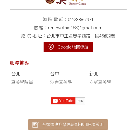
總 院 電 話：
02-2388-7971
信 箱：
renewclinic168@gmail.com
總 院 地 址：台北市中正區忠孝西路一段45號2樓
Google 地圖導航
服務據點
台北
台中
新北
真美學時尚
沙鹿真美學
立新真美學
各類適應症禁忌症副作用細項說明