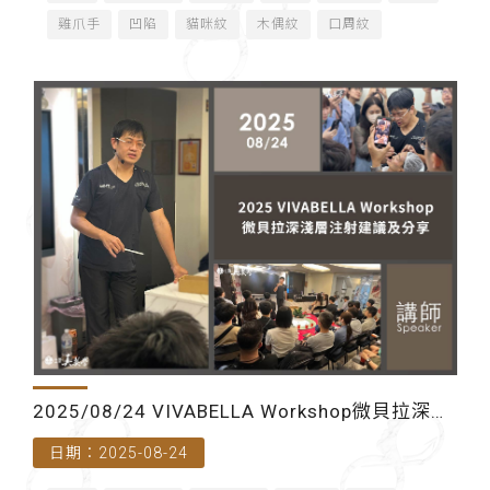
雞爪手
凹陷
貓咪紋
木偶紋
口周紋
2025/08/24 VIVABELLA Workshop微貝拉深淺
日期：2025-08-24
層注射建議及分享(真美學時尚診所)-授課講師