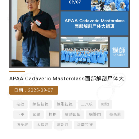
APAA Cadaveric Masterclass面部解剖尸体大师
日期：2025-09-07
班（臺北醫學大學）
拉提
線性拉提
線雕拉提
三八紋
鬆弛
下垂
緊緻
拉提
臉頰凹陷
嘴邊肉
蘋果肌
法令紋
木偶紋
貓咪紋
深層拉提