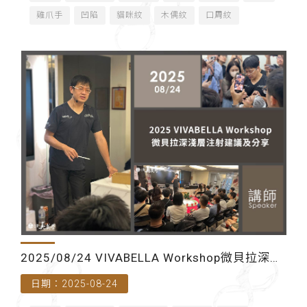
雞爪手
凹陷
貓咪紋
木偶紋
口周紋
2025/08/24 VIVABELLA Workshop微貝拉深淺
日期：2025-08-24
層注射建議及分享(真美學時尚診所)-授課講師