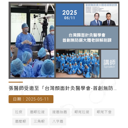
張醫師受邀至「台灣顏面針灸醫學會-首創無防腐
日期：2025-05-11
大體老師解剖課（台北醫學大學）」授課講師
拉皮
眉眼拉提
提眉抬眉
眼尾拉提
眼尾下垂
眉壓眼
三角眼
八字眉