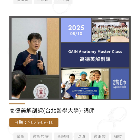
高德美解剖課(台北醫學大學)-講師
日期：2025-08-10
微整
微整拉提
黑眼圈
淚溝
微眼袋
細紋