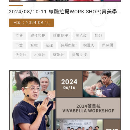
2024/08/10-11 線雕拉提WORK SHOP(真美學
日期：2024-08-10
診所)-授課講師
拉提
線性拉提
線雕拉提
三八紋
鬆弛
下垂
緊緻
拉提
臉頰凹陷
嘴邊肉
蘋果肌
法令紋
木偶紋
貓咪紋
深層拉提