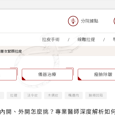
分院據點
拉皮手術
線雕拉提
三層次緊顏拉皮
提
儀器治療
瘦臉除皺
緻
拉提
法令紋
木偶紋
嘴邊肉
臉頰凹陷
內開、外開怎麼挑？專業醫師深度解析如