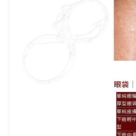
眼袋
單純眼
厚型眼
單純皮
下瞼輕
型
下瞼中