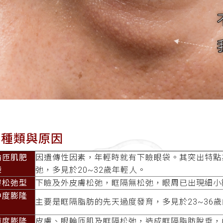
│種類與原因
輪匝肌肥
因遺傳性因素，年輕時就有下瞼眼袋。其突出特點
袋
弛，多見於20~32歲年輕人。
膚松弛型
下瞼及外皮膚松弛，眶隔無松弛，眼周已出現細小皺
中度膨隆
主要是眶隔脂肪的先天過度發育，多見於23~36
重度膨隆
皮膚、眼輪匝肌及眶隔松弛，造成眶隔脂肪脫垂，