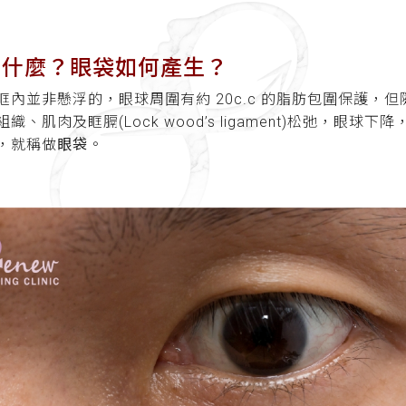
是什麼？眼袋如何產生？
眶內並非懸浮的，眼球周圍有約 20c.c 的脂肪包圍保護，
、肌肉及眶膈(Lock wood’s ligament)松弛，眼球下降，眼
，就稱做
眼袋
。