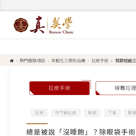
熱門服務項目
年輕化三原則治療
拉皮手術
耳廓短痕
拉皮手術
線雕拉
拉皮
中下臉拉皮
鬆弛
下垂
緊
總是被說「沒睡飽」？除眼袋手術