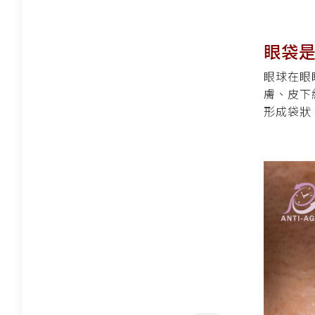
眼袋
眼球在眼
膚、皮下組織
形成袋狀