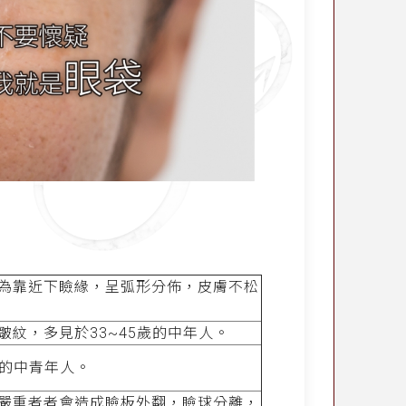
為靠近下瞼緣，呈弧形分佈，皮膚不松
紋，多見於33~45歲的中年人。
歲的中青年人。
嚴重者者會造成瞼板外翻，瞼球分離，