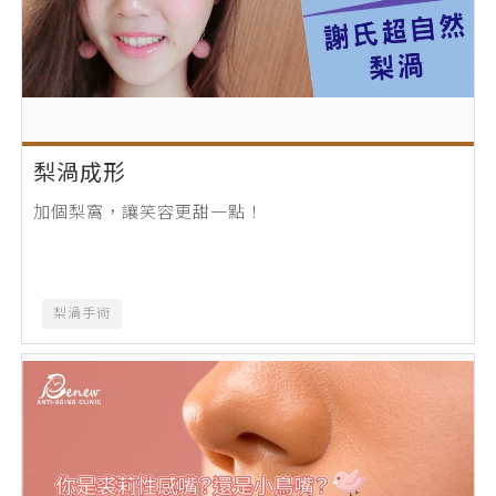
梨渦成形
加個梨窩，讓笑容更甜一點！
梨渦手術