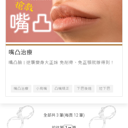
嘴凸治療
嘴凸臉 | 逆襲變身大正妹 免削骨、免正顎就辦得到！
嘴凸治療
小鳥嘴
凸嘴矯正
下巴後縮
短下巴
全部共 3 筆(每頁 12 筆)
前往第
頁