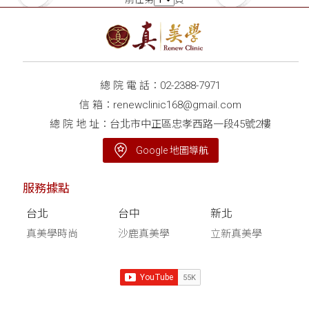
總 院 電 話：
02-2388-7971
信 箱：
renewclinic168@gmail.com
總 院 地 址：台北市中正區忠孝西路一段45號2樓
Google 地圖導航
服務據點
台北
台中
新北
真美學時尚
沙鹿真美學
立新真美學