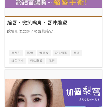
縮唇、微笑嘴角、唇珠雕塑
醜唇形怎麼辦？縮唇終結它！
唇整形
厚唇
香腸嘴
沒有脣形
唇峰
嘴角下垂
唇珠雕塑
修唇