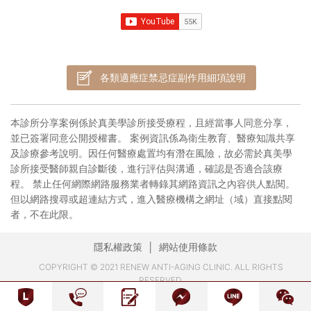
各類適應症禁忌症副作用細項說明
本診所分享案例係於真美學診所接受療程，且經當事人同意分享，
並已簽署同意公開授權書。 案例資訊係為衛生教育、醫療知識共享
及診療參考說明。因任何醫療處置均有潛在風險，故必需於真美學
診所接受醫師親自診斷後，進行評估與溝通，確認是否適合該療
程。 禁止任何網際網路服務業者轉錄其網路資訊之內容供人點閱。
但以網路搜尋或超連結方式，進入醫療機構之網址（域）直接點閱
者，不在此限。
隱私權政策
網站使用條款
COPYRIGHT © 2021 RENEW ANTI-AGING CLINIC. ALL RIGHTS
RESERVED.
DESIGN-VIPCASE