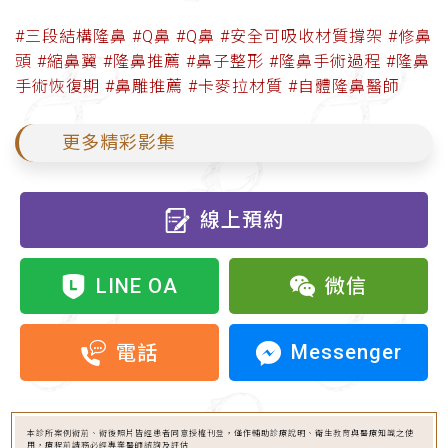
#三段結構隆鼻
#Q鼻
#Q鼻
#安全可吸收材質撐架
#修鼻
頭
#縮鼻翼
#隆鼻推薦
#鼻子整形
#隆鼻手術過程
#隆鼻
手術恢復期
#鼻雕推薦
#卡麥拉材質
#自體隆鼻醫師
更多精彩影集
線上預約
LINE OA
微信
Messenger
電話
本診所案例術前、術後照片皆經患者同意授權刊登，僅作輔助診療說明、衛生教育與醫療知識之使
用，療程前請務必經專業醫師諮詢及評估