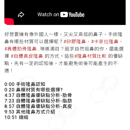
好想要擁有像外國人一樣，又尖又高挺的鼻子，手術隆
鼻有哪些材質可以選擇呢？
#矽膠隆鼻
、
#卡麥拉隆鼻
、
#異體肋骨隆鼻
…琳瑯滿目？追求自然挺鼻的你，還能選
擇
#自體真皮隆鼻
的方式。這些
#隆鼻材質比較
的優缺
點，先有一定的認知後，才能避免術後可能產生的不
適！
0:00 手術隆鼻認知
0:20 鼻模材質有哪些選擇?
4:37 自體隆鼻優缺點分析-肋骨
7:23 自體隆鼻優缺點分析-脂肪
8:57 自體隆鼻優缺點分析-真皮
9:53 其他隆鼻方式介紹
10:51 總結