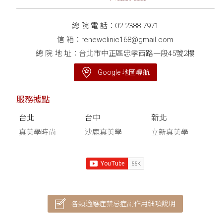
總 院 電 話：
02-2388-7971
信 箱：
renewclinic168@gmail.com
總 院 地 址：台北市中正區忠孝西路一段45號2樓
Google 地圖導航
服務據點
台北
台中
新北
真美學時尚
沙鹿真美學
立新真美學
各類適應症禁忌症副作用細項說明