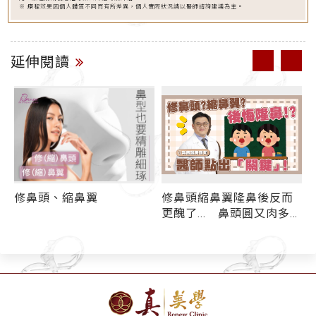
※ 療程效果因個人體質不同而有所差異，個人實際狀況請以醫師諮詢建議為主。
延伸閱讀
架
修鼻頭、縮鼻翼
修鼻頭縮鼻翼隆鼻後反而
更醜了... 鼻頭圓又肉多如
何"整"出媲美天然美鼻？