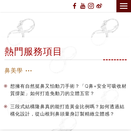
熱門服務項目
鼻美學
想擁有自然挺鼻又怕動刀手術？「Q鼻+安全可吸收材
質撐架」如何打造免動刀的立體五官？
三段式結構隆鼻真的能打造黃金比例嗎？如何透過結
構化設計，從山根到鼻頭量身訂製精緻立體感？