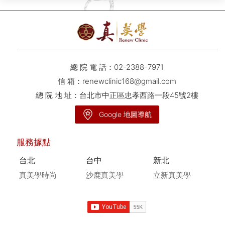
總 院 電 話：
02-2388-7971
信 箱：
renewclinic168@gmail.com
總 院 地 址：台北市中正區忠孝西路一段45號2樓
Google 地圖導航
服務據點
台北
台中
新北
真美學時尚
沙鹿真美學
立新真美學