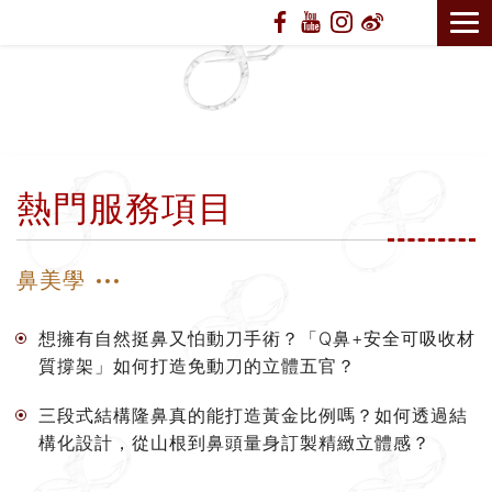
熱門服務項目
鼻美學
想擁有自然挺鼻又怕動刀手術？「Q鼻+安全可吸收材
質撐架」如何打造免動刀的立體五官？
三段式結構隆鼻真的能打造黃金比例嗎？如何透過結
構化設計，從山根到鼻頭量身訂製精緻立體感？