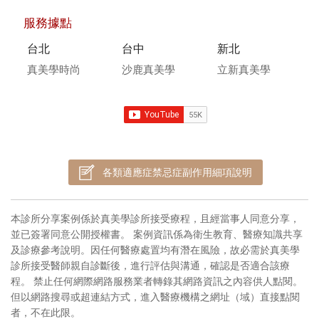
服務據點
台北
台中
新北
真美學時尚
沙鹿真美學
立新真美學
各類適應症禁忌症副作用細項說明
本診所分享案例係於真美學診所接受療程，且經當事人同意分享，
並已簽署同意公開授權書。 案例資訊係為衛生教育、醫療知識共享
及診療參考說明。因任何醫療處置均有潛在風險，故必需於真美學
診所接受醫師親自診斷後，進行評估與溝通，確認是否適合該療
程。 禁止任何網際網路服務業者轉錄其網路資訊之內容供人點閱。
但以網路搜尋或超連結方式，進入醫療機構之網址（域）直接點閱
者，不在此限。