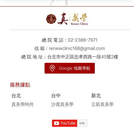
總 院 電 話：
02-2388-7971
信 箱：
renewclinic168@gmail.com
總 院 地 址：台北市中正區忠孝西路一段45號2樓
Google 地圖導航
服務據點
台北
台中
新北
真美學時尚
沙鹿真美學
立新真美學