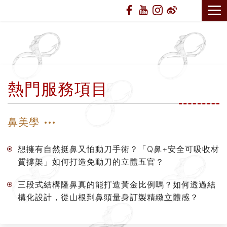
熱門服務項目
鼻美學
想擁有自然挺鼻又怕動刀手術？「Q鼻+安全可吸收材
質撐架」如何打造免動刀的立體五官？
三段式結構隆鼻真的能打造黃金比例嗎？如何透過結
構化設計，從山根到鼻頭量身訂製精緻立體感？