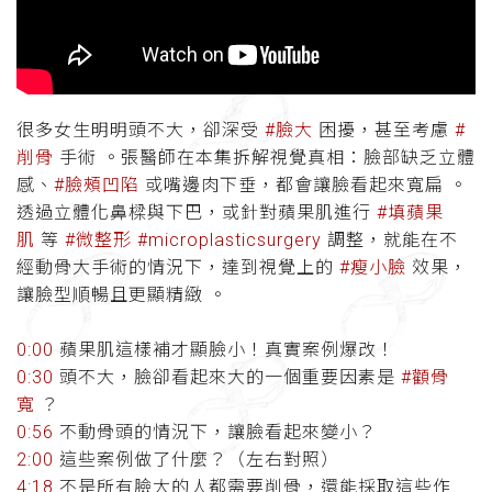
很多女生明明頭不大，卻深受
#臉大
困擾，甚至考慮
#
削骨
手術 。張醫師在本集拆解視覺真相：臉部缺乏立體
感、
#臉頰凹陷
或嘴邊肉下垂，都會讓臉看起來寬扁 。
透過立體化鼻樑與下巴，或針對蘋果肌進行
#填蘋果
肌
等
#微整形
#microplasticsurgery
調整，就能在不
經動骨大手術的情況下，達到視覺上的
#瘦小臉
效果，
讓臉型順暢且更顯精緻 。
0:00
蘋果肌這樣補才顯臉小！真實案例爆改！
0:30
頭不大，臉卻看起來大的一個重要因素是
#顴骨
寬
？
0:56
不動骨頭的情況下，讓臉看起來變小？
2:00
這些案例做了什麼？（左右對照）
4:18
不是所有臉大的人都需要削骨，還能採取這些作