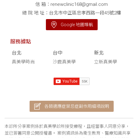
信 箱：
renewclinic168@gmail.com
總 院 地 址：台北市中正區忠孝西路一段45號2樓
Google 地圖導航
服務據點
台北
台中
新北
真美學時尚
沙鹿真美學
立新真美學
各類適應症禁忌症副作用細項說明
本診所分享案例係於真美學診所接受療程，且經當事人同意分享，
並已簽署同意公開授權書。 案例資訊係為衛生教育、醫療知識共享