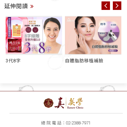
延伸閱讀
3代8字
自體脂肪移植補臉
線
總 院 電 話：
02-2388-7971