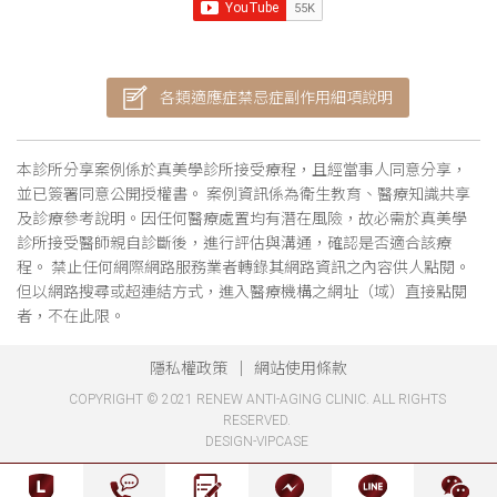
各類適應症禁忌症副作用細項說明
本診所分享案例係於真美學診所接受療程，且經當事人同意分享，
並已簽署同意公開授權書。 案例資訊係為衛生教育、醫療知識共享
及診療參考說明。因任何醫療處置均有潛在風險，故必需於真美學
診所接受醫師親自診斷後，進行評估與溝通，確認是否適合該療
程。 禁止任何網際網路服務業者轉錄其網路資訊之內容供人點閱。
但以網路搜尋或超連結方式，進入醫療機構之網址（域）直接點閱
者，不在此限。
隱私權政策
網站使用條款
COPYRIGHT © 2021 RENEW ANTI-AGING CLINIC. ALL RIGHTS
RESERVED.
DESIGN-VIPCASE