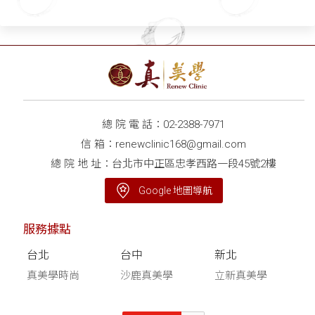
因
總 院 電 話：
02-2388-7971
信 箱：
renewclinic168@gmail.com
總 院 地 址：台北市中正區忠孝西路一段45號2樓
Google 地圖導航
服務據點
台北
台中
新北
真美學時尚
沙鹿真美學
立新真美學