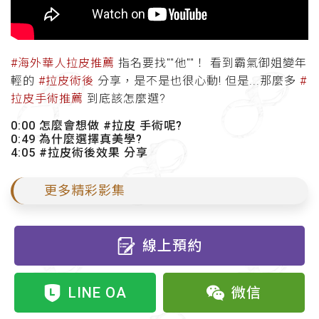
#海外華人拉皮推薦
指名要找""他""！ 看到霸氣御姐變年
輕的
#拉皮術後
分享，是不是也很心動! 但是...那麼多
#
拉皮手術推薦
到底該怎麼選?
0:00 怎麼會想做 #拉皮 手術呢?
0:49 為什麼選擇真美學?
4:05 #拉皮術後效果 分享
更多精彩影集
線上預約
LINE OA
微信