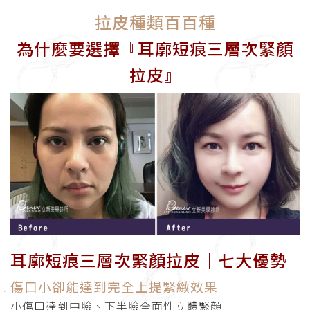
拉皮種類百百種
為什麼要選擇『耳廓短痕三層次緊顏
拉皮』
耳廓短痕三層次緊顏拉皮│七大優勢
傷口小卻能達到完全上提緊緻效果
小傷口達到中臉、下半臉全面性立體緊顏