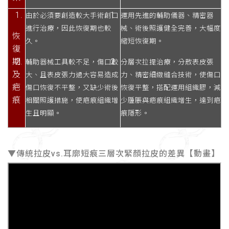
由於必須要創造較大手術創口
運用先進的輔助儀器、精密器
進行治療，因此恢復期也較
械、術後照護健全完善，大幅度
恢
久。
縮短恢復期。
復
期
輔助器械工具較不足，傷口較
分層次拉提治療，分散表皮張
及
大、且表皮張力過大容易造成
力、精密細緻縫合技術，使傷口
疤
傷口恢復不平整，又缺少術後
恢復平整，搭配運用組織膠，減
痕
相關照護措施，使疤痕組織增
少腫脹與疤痕組織增生，達到疤
生且明顯。
痕隱形。
▼傳統拉皮vs.耳廓短痕三層次緊顏拉皮的差異【動畫】