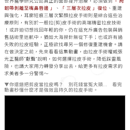
世界醫學研究公認真正的面部提升治療，必須做到
「 跨
韌帶剝離至嘴鼻唇邊 」
、
「 三層次拉皮 」復位
、重建
與強化，耳廓短痕三層次緊顏拉皮手術則是綜合這些治
療原則，有別於一般拉(剪)皮手術的高端精密拉皮技術
！或許迫切想找回年輕的你，仍在這充斥廣告包裝與銷
售話術里迷航中，猶如大海撈針無從下手；也或許有過
失敗的拉皮經驗，正極欲找尋另一個修復重建機會。請
在做決定之前，先來看看這集動畫，由拉皮手術權威張
光正醫師“獻聲"說明，如何選擇拉皮手術，降低踩雷風
險，也請大家用力轉發分享出去，給更多有拉皮需求的
求美者多一分警惕～
▼你還錯把剪皮當拉皮嗎？ 別花錢當冤大頭... 看完
動畫秒懂什麼才是強效且持久的拉皮手術。