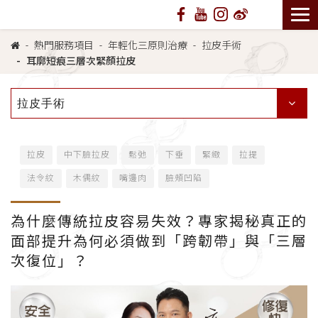
熱門服務項目
年輕化三原則治療
拉皮手術
耳廓短痕三層次緊顏拉皮
拉皮手術
拉皮
中下臉拉皮
鬆弛
下垂
緊緻
拉提
法令紋
木偶紋
嘴邊肉
臉頰凹陷
為什麼傳統拉皮容易失效？專家揭秘真正的
面部提升為何必須做到「跨韌帶」與「三層
次復位」？