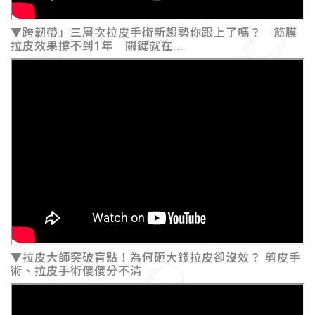
▼跨韌帶」三層次拉皮手術新趨勢你跟上了嗎？ 筋膜
拉皮效果撐不到1年 關鍵就在...
▼拉皮大師突破盲點！為何砸大錢拉皮卻沒效？ 剪皮手
術、拉皮手術傻傻分不清