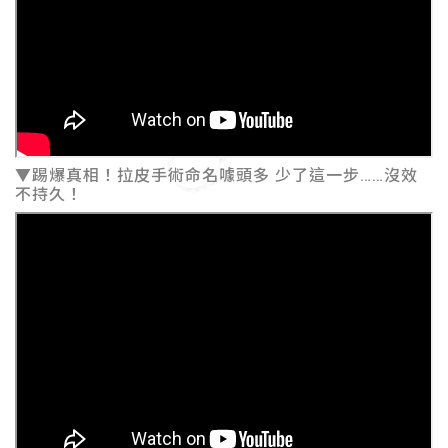
▼踢爆真相！拉皮手術命名噱頭多 少了這一步……沒效
不持久！