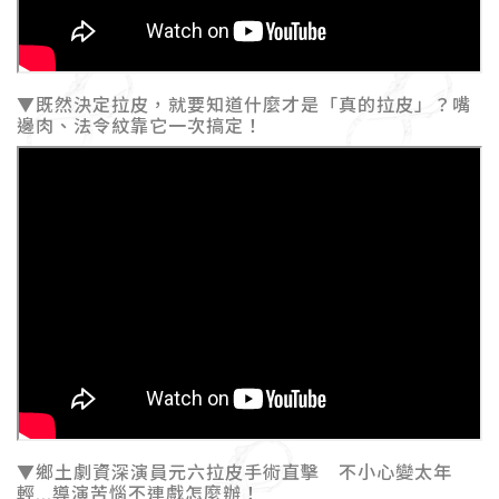
▼既然決定拉皮，就要知道什麼才是「真的拉皮」？嘴
邊肉、法令紋靠它一次搞定！
▼鄉土劇資深演員元六拉皮手術直擊 不小心變太年
輕...導演苦惱不連戲怎麼辦！