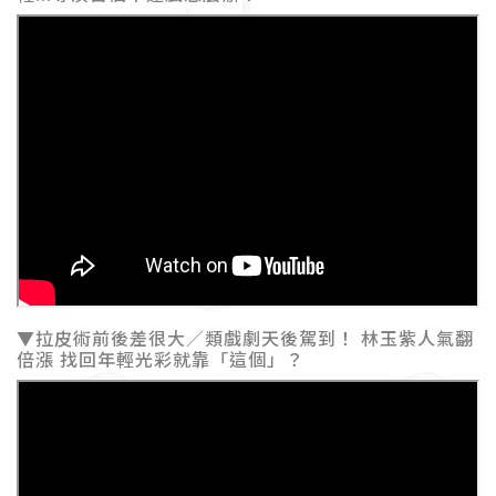
▼拉皮術前後差很大／類戲劇天後駕到！ 林玉紫人氣翻
倍漲 找回年輕光彩就靠「這個」？