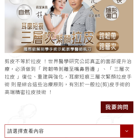
剪皮不等於拉皮 ！世界醫學研究公認真正的面部提升治
療，必須做到「 跨韌帶剝離至嘴鼻唇邊 」、「 三層次
拉皮 」復位、重建與強化，耳廓短痕三層次緊顏拉皮手
術 則是綜合這些治療原則，有別於一般拉(剪)皮手術的
高端精密拉皮技術 ！
我要詢問
請選擇查看內容