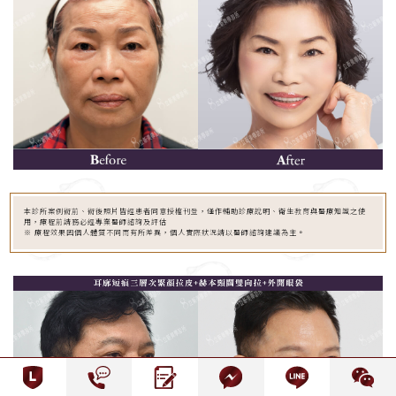
本診所案例術前、術後照片皆經患者同意授權刊登，僅作輔助診療說明、衛生教育與醫療知識之使
用，療程前請務必經專業醫師諮詢及評估
※ 療程效果因個人體質不同而有所差異，個人實際狀況請以醫師諮詢建議為主。