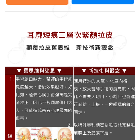
耳廓短痕三層次緊顏拉皮
顛覆拉皮舊思維│新技術新觀念
▼ 舊思維與迷思
▼
▼ 新技術與觀念
▼
手術創口越大，醫師的手術能
運用特殊的30度、45度內視
見度越大，術後效果越好，好
鏡，放大醫師手術的能見度，因
比如，過去心臟手術強調是完
此不需要大切口，小創口也能進
全校正，因此不甚顧慮傷口太
行剝離、上提、一做組織的縫合
大，可能造成患者心理層面的
固定。
傷害。
以特殊專利精密剖離器械完整離
筋膜上及筋膜下層。
傷