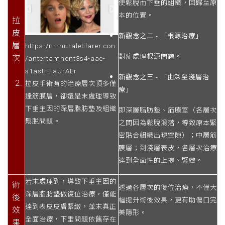
使鬆脫而下垂的組織，回歸至原
本的位置。
拉
皮
新觀念之二 - 「根源治療」
層
https-/nrrnuraleElarer.con
對症處理根源問題。
次
/antertamncnt3s4-aae-
s1astIE-aUrAEr
新觀念之三 - 「由深至淺層治
拉皮手術有的治療層次頂多僅
療」
達筋膜層，卻還是末處理導致
下垂主因的深層脂肪墊及組織
即深層脂肪墊、筋膜室（各層次
鬆脫問題。
之間因為鬆脫滑落，導致原本緊
密貼合組織出現空隙）；中層筋
膜層；到淺層表皮，各層次治療
達到全面性的上提、緊緻。
若末處理到，導致下垂主因的
術
透過各層次的復位治療，不僅大
深層脂肪墊做復位治療，僅能
後
幅提升術後效果，更有助傷口完
達到表皮皮膚緊緻，並末真正
效
美隱形。
全面治療，下垂問題依舊存在
果