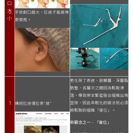
口
大
手術創口越大，拉皮才能做得
小
更徹底。
老化除了表皮、筋膜層、深層脂
肪墊，各層次之間因為鬆脫滑
落，導致原本緊密貼合組織出現
空隙，因此年輕化的做法就必須
傳統拉皮僅拉表“皮”
將鬆脫的組織「復位」。
新觀念之一 - 「復位」