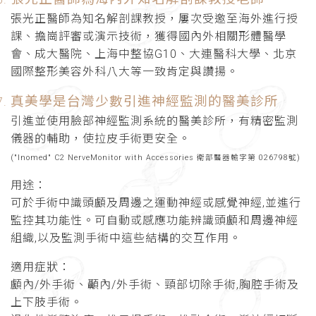
張光正醫師為知名解剖課教授，屢次受邀至海外進行授
課、擔崗評審或演示技術，獲得國內外相關形體醫學
會、成大醫院、上海中整協G10、大連醫科大學、北京
國際整形美容外科八大等一致肯定與讚揚。
真美學是台灣少數引進神經監測的醫美診所
引進並使用臉部神經監測系統的醫美診所，有精密監測
儀器的輔助，使拉皮手術更安全。
("Inomed" C2 NerveMonitor with Accessories 衛部醫器輸字第 026798號)
用途：
可於手術中識頭顱及周邊之運動神經或感覺神經,並進行
監控其功能性。可自動或感應功能辨識頭顱和周邊神經
組織,以及監測手術中這些結構的交互作用。
適用症狀：
顱內/外手術、顳內/外手術、頸部切除手術,胸腔手術及
上下肢手術。