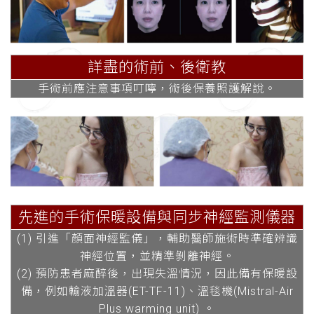
詳盡的術前、後衛教
手術前應注意事項叮嚀，術後保養照護解說。
先進的手術保暖設備與同步神經監測儀器
(1) 引進「顏面神經監儀」，輔助醫師施術時準確辨識
神經位置，並精準剝離神經。
(2) 預防患者麻醉後，出現失溫情況，因此備有保暖設
備，例如輸液加溫器(ET-TF-11)、溫毯機(Mistral-Air
Plus warming unit) 。