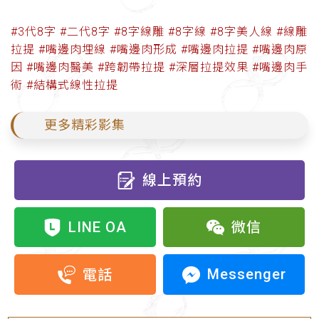
#3代8字​
#二代8字​
#8字線雕​
#8字線​
#8字美人線​
#線雕
拉提​
#嘴邊肉埋線​
#嘴邊肉形成​
#嘴邊肉拉提​
#嘴邊肉原
因​
#嘴邊肉醫美​
#跨韌帶拉提​
#深層拉提效果​
#嘴邊肉手
術​
#結構式線性拉提
更多精彩影集
線上預約
LINE OA
微信
Messenger
電話