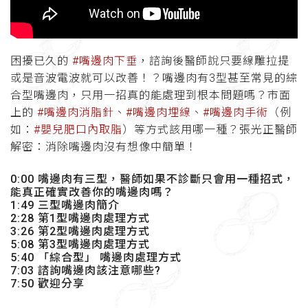
困擾已久的
#嘴邊肉下垂
，諮詢後醫師說只要線雕拉提
或是音波電波就可以改善！？嘴邊肉有3型甚至常見的綜
合型嘴邊肉，只用一招真的能處理到根本問題嗎？市面
上的
#嘴邊肉消脂針
、
#嘴邊肉埋線
、
#嘴邊肉手術
（例
如：
#嬰兒肥口內取脂
）等方式該用哪一種？張光正醫師
解密：消除嘴邊肉沒有想像中簡單！
0:00 嘴邊肉有三型，醫師如果不診斷只會用一種招式，
能真正確實改善你的嘴邊肉嗎？
1:49 三型嘴邊肉簡介
2:28 第1型嘴邊肉處理方式
3:26 第2型嘴邊肉處理方式
5:08 第3型嘴邊肉處理方式
5:40 「綜合型」 嘴邊肉處理方式
7:03 諮詢嘴邊肉該注意哪些?
7:50 歡迎分享