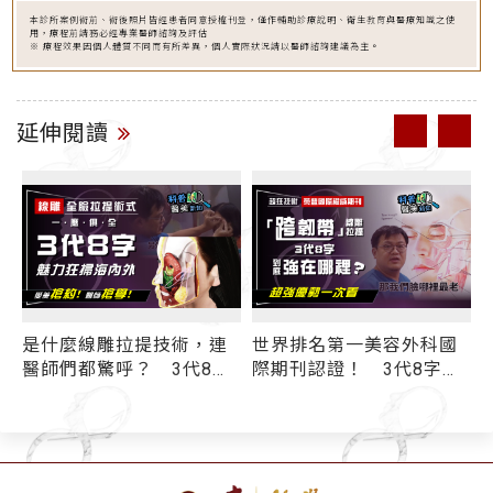
本診所案例術前、術後照片皆經患者同意授權刊登，僅作輔助診療說明、衛生教育與醫療知識之使
用，療程前請務必經專業醫師諮詢及評估
※ 療程效果因個人體質不同而有所差異，個人實際狀況請以醫師諮詢建議為主。
延伸閱讀
麼線雕拉提技術，連
世界排名第一美容外科國
3代8字
們都驚呼？ 3代8字
際期刊認證！ 3代8字線
韌帶」超狂持效性
雕拉提超強優勢一次看
稱霸線雕界
線王：拉提效果好壞取決
於「跨韌帶」