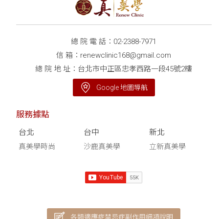
總 院 電 話：
02-2388-7971
信 箱：
renewclinic168@gmail.com
總 院 地 址：台北市中正區忠孝西路一段45號2樓
Google 地圖導航
服務據點
台北
台中
新北
真美學時尚
沙鹿真美學
立新真美學
各類適應症禁忌症副作用細項說明