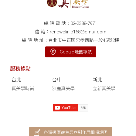
總 院 電 話：
02-2388-7971
信 箱：
renewclinic168@gmail.com
總 院 地 址：台北市中正區忠孝西路一段45號2樓
Google 地圖導航
服務據點
台北
台中
新北
真美學時尚
沙鹿真美學
立新真美學
各類適應症禁忌症副作用細項說明