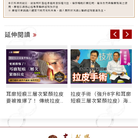
本診所案例術前、術後照片皆經患者同意授權刊登，僅作輔助診療說明、衛生教育與醫療知識之使
用，療程前請務必經專業醫師諮詢及評估
※ 療程效果因個人體質不同而有所差異，個人實際狀況請以醫師諮詢建議為主。
延伸閱讀
耳廓短痕三層次緊顏拉皮
拉皮手術（強升8字和耳廓
要被推爆了！ 傳統拉皮術
短痕三層次緊顏拉皮）海
後面僵、效果不持久的原
外教學精彩回顧 - 媒體報
因是......
導