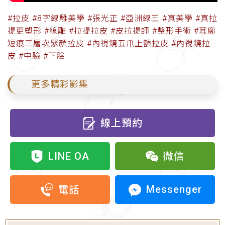
#拉皮 #8字線雕美學 #張光正 #亞洲線王 #真美學 #真拉
提更塑形 #線雕 #拉提拉皮 #皮拉提師 #整形手術 #耳廓
短痕三層次緊顏拉皮 #內視鏡五爪上額拉皮 #內視鏡拉
皮 #中臉 #下臉
更多精彩影集
線上預約
LINE OA
微信
Messenger
電話