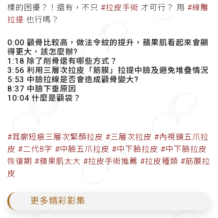
樣的困擾？！還有，不只
#拉皮手術
才可行？ 用
#線雕
拉提
也行嗎？
0:00 顴骨比較高，做法令紋的提升，蘋果肌看起來會顯
得更大，該怎麼辦?
1:18 除了削骨還有哪些方式？
3:56 利用三層次拉皮「筋膜」拉提中臉及避免堆疊情況
5:53 中臉拉線是否會造成顴骨變大?
8:37 中臉下垂原因
10:04 什麼是顴袋？
#耳廓短痕三層次緊顏拉皮
#三層次拉皮
#內視鏡五爪拉
皮
#二代8字
#中臉五爪拉皮
#中下臉拉皮
#中下臉拉皮
恢復期
#蘋果肌太大
#拉皮手術推薦
#拉皮種類
#筋膜拉
皮
更多精彩影集