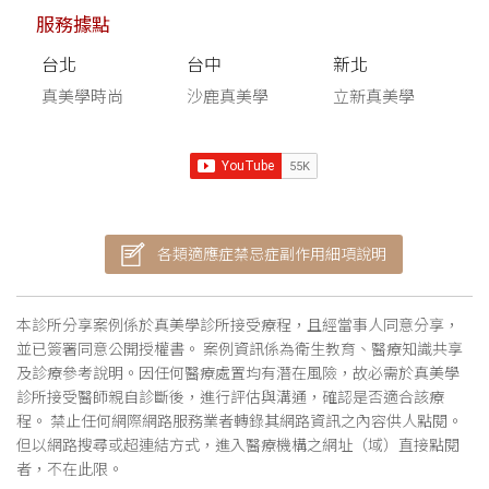
服務據點
台北
台中
新北
真美學時尚
沙鹿真美學
立新真美學
各類適應症禁忌症副作用細項說明
本診所分享案例係於真美學診所接受療程，且經當事人同意分享，
並已簽署同意公開授權書。 案例資訊係為衛生教育、醫療知識共享
及診療參考說明。因任何醫療處置均有潛在風險，故必需於真美學
診所接受醫師親自診斷後，進行評估與溝通，確認是否適合該療
程。 禁止任何網際網路服務業者轉錄其網路資訊之內容供人點閱。
但以網路搜尋或超連結方式，進入醫療機構之網址（域）直接點閱
者，不在此限。