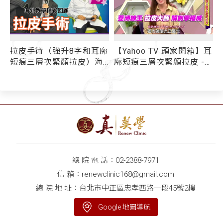
拉皮手術（強升8字和耳廓
【Yahoo TV 頭家開箱】耳
術
短痕三層次緊顏拉皮）海
廓短痕三層次緊顏拉皮 -
外教學精彩回顧 - 媒體報
媒體報導
導
總 院 電 話：
02-2388-7971
信 箱：
renewclinic168@gmail.com
總 院 地 址：台北市中正區忠孝西路一段45號2樓
Google 地圖導航