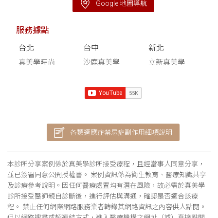
Google 地圖導航
服務據點
台北
台中
新北
真美學時尚
沙鹿真美學
立新真美學
各類適應症禁忌症副作用細項說明
本診所分享案例係於真美學診所接受療程，且經當事人同意分享，
並已簽署同意公開授權書。 案例資訊係為衛生教育、醫療知識共享
及診療參考說明。因任何醫療處置均有潛在風險，故必需於真美學
診所接受醫師親自診斷後，進行評估與溝通，確認是否適合該療
程。 禁止任何網際網路服務業者轉錄其網路資訊之內容供人點閱。
但以網路搜尋或超連結方式，進入醫療機構之網址（域）直接點閱