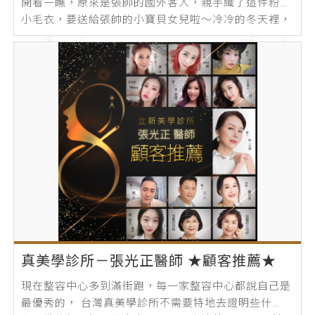
開看一瞧，原來是張帥的國外客人，親手織了這件粉紅
小毛衣，要送給張帥的小寶貝女兒啦～冷冷的冬天裡，
一直少不了好多好多可愛客人們超暖心的...
真美學診所－張光正醫師 ★顧客推薦★
現在整容中心多到滿街跑，每一家整容中心都說自己是
最優秀的， 台灣真美學診所不需要特地去證明些什