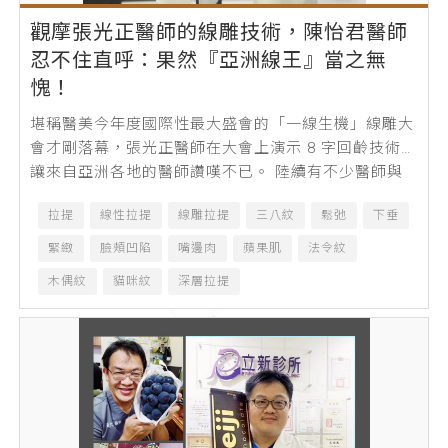
觀摩張光正醫師的線雕技術，陳怡君醫師
忍不住直呼：果然『亞洲線王』當之無
愧！
堪稱醫美今年度國際性最大盛會的「一線生機」線雕大
會才剛落幕，張光正醫師在大會上演示 8 字回齡技術，
讓來自亞洲各地的醫師讚嘆不已。 陸續有不少醫師與
張醫師約訪，希望親臨診所進行更深...
拉提
線性拉提
線雕拉提
三八紋
鬆弛
下垂
緊緻
臉頰凹陷
嘴邊肉
蘋果肌
法令紋
木偶紋
貓咪紋
深層拉提