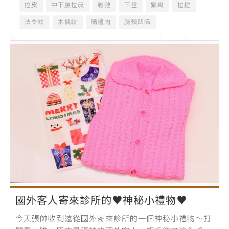
拉皮
中下臉拉皮
鬆弛
下垂
緊緻
拉提
法令紋
木偶紋
嘴邊肉
臉頰凹陷
國外客人寄來診所的♥神秘小禮物♥
今天張帥收到遠從國外寄來診所的一個神秘小禮物～打