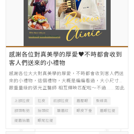
感謝各位對真美學的厚愛♥不時都會收到
客人們送來的小禮物
感謝各位大大對真美學的厚愛，不時都會收到客人們送
來的小禮物，這個禮物，大概是編編看過，大小尺寸能
跟重量級的張光正醫師 相互輝映匹配啦～不過......如此
龐大的巧克力，在...
上額拉皮
拉皮
前額拉皮
眉壓眼
髮線高
額頭鬆弛
抬頭紋
皺眉紋
眼皮下垂
眉眼拉提
提眉抬眉
眼尾拉提