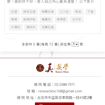
麼！做的好不好，客人自己內心最為清楚！ 以下影片
連結為客人內心的真實推薦張光正醫師的評...
拉提
線性拉提
線雕拉提
三八紋
鬆弛
下垂
緊緻
臉頰凹陷
嘴邊肉
蘋果肌
法令紋
木偶紋
貓咪紋
深層拉提
全部共 5 筆(每頁 12 筆) 前往第
頁
總 院 電 話：
02-2388-7971
信 箱：
renewclinic168@gmail.com
總 院 地 址：台北市中正區忠孝西路一段45號2樓