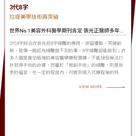
3代8字
拉提美學技術再突破
世界No.1美容外科醫學期刊肯定 張光正醫師多年研
究
3代8字綜合改良先前8字線雕的應用，保留優點，突破創
新，發揮一般認為線雕做不到的事，8字線雕卻能做到；許
多人還是害怕極端的美容醫學療程選擇，不能接受無法打
針就得手術的命運，而屬於「微創手術」的線雕，則是折
衷的福音，在一定的程度內，可做到侵入式療程後的特
點；而「3代8字」，更是為了這個動機而存在。
VIEW MORE