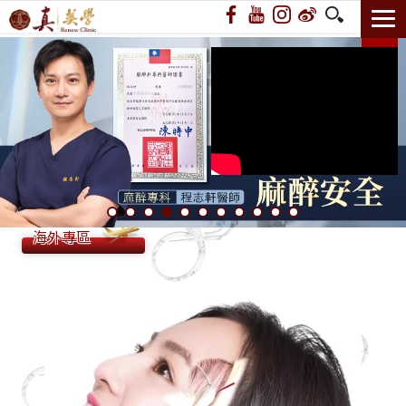
14週年 許你耀眼｜遇見‧青春嘉年華
海外專區