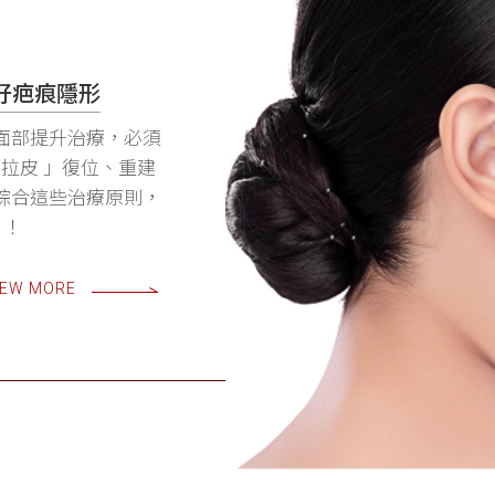
好疤痕隱形
面部提升治療，必須
次拉皮 」復位、重建
綜合這些治療原則，
 ！
IEW MORE