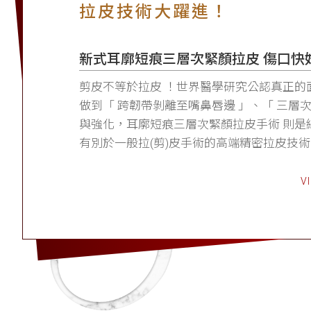
拉皮技術大躍進！
新式耳廓短痕三層次緊顏拉皮 傷口快
剪皮不等於拉皮 ！世界醫學研究公認真正的
做到「 跨韌帶剝離至嘴鼻唇邊 」、「 三層
與強化，耳廓短痕三層次緊顏拉皮手術 則是
有別於一般拉(剪)皮手術的高端精密拉皮技術
V