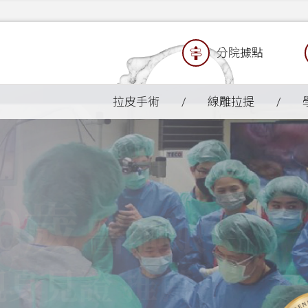
分院據點
拉皮手術
線雕拉提