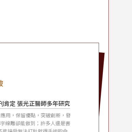
破
期刊肯定 張光正醫師多年研究
的應用，保留優點，突破創新，發
8字線雕卻能做到；許多人還是害
不能接受無法打針就得手術的命