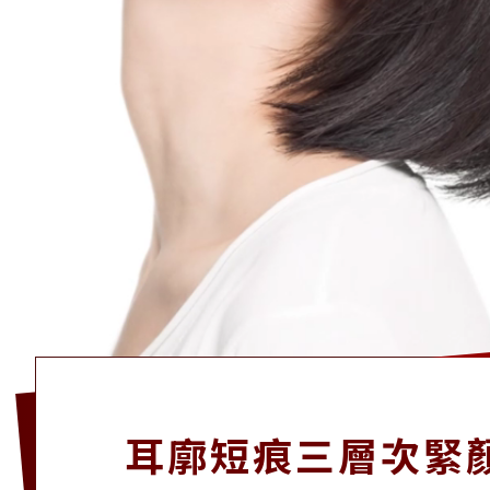
耳廓短痕三層次緊