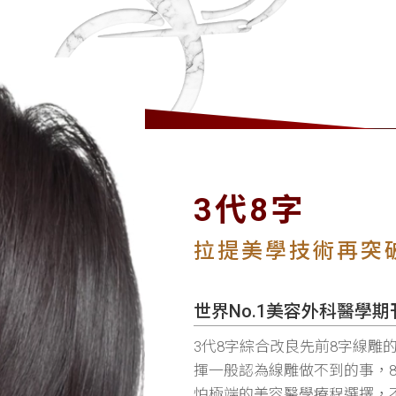
3代8字
拉提美學技術再突
世界No.1美容外科醫學
3代8字綜合改良先前8字線雕
揮一般認為線雕做不到的事，
怕極端的美容醫學療程選擇，