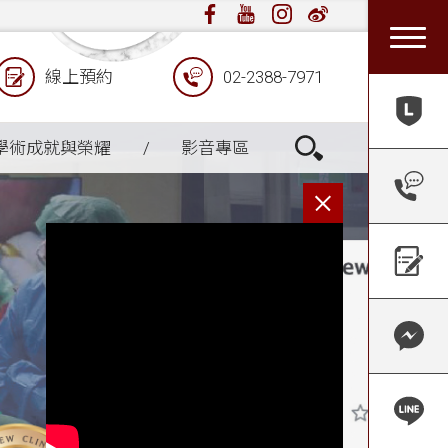
線上預約
02-2388-7971
國際美容
張光正醫
學術成就與榮耀
影音專區