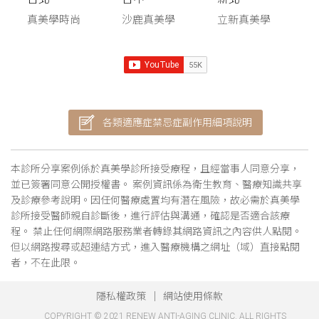
真美學時尚
沙鹿真美學
立新真美學
各類適應症禁忌症副作用細項說明
本診所分享案例係於真美學診所接受療程，且經當事人同意分享，
並已簽署同意公開授權書。 案例資訊係為衛生教育、醫療知識共享
及診療參考說明。因任何醫療處置均有潛在風險，故必需於真美學
診所接受醫師親自診斷後，進行評估與溝通，確認是否適合該療
程。 禁止任何網際網路服務業者轉錄其網路資訊之內容供人點閱。
但以網路搜尋或超連結方式，進入醫療機構之網址（域）直接點閱
者，不在此限。
隱私權政策
網站使用條款
COPYRIGHT © 2021 RENEW ANTI-AGING CLINIC. ALL RIGHTS