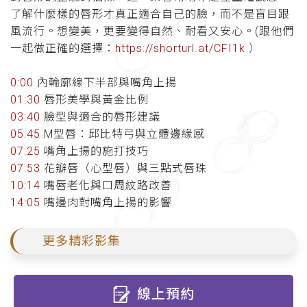
了解什麼樣的唇形才真正適合自己的臉，而不是盲目跟
風流行。想變美，更要變得自然、耐看又安心。(跟他們
一起做正確的選擇：
https://shorturl.at/CFI1k
）
0:00
內輪廓線下半部與嘴角上揚
01:30
唇形美學與黃金比例
03:40
臉型與適合的唇形建議
05:45
M型唇：邱比特弓與立體邊緣感
07:25
嘴角上揚的施打技巧
07:53
花瓣唇（心型唇）與三點式唇珠
10:14
嘴唇老化與口周紋路改善
14:05
嘴邊肉對嘴角上揚的影響
更多精彩影集
線上預約