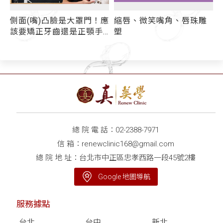
側面(嘴)凸臉是大罩門！應
縮唇、微笑嘴角、唇珠雕
該要矯正牙齒還是正顎手
塑
術呢？
總 院 電 話：
02-2388-7971
信 箱：
renewclinic168@gmail.com
總 院 地 址：台北市中正區忠孝西路一段45號2樓
Google 地圖導航
服務據點
台北
台中
新北