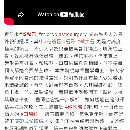
近年來
#微整形
#microplasticsurgery
成為許多人改善
外貌的選項，其中
#花瓣唇
#唇形
#微笑唇
更是討論度
極高的項目。不少人以為只要把嘴唇打得澎、嘴角往上
提，就能擁有像張員瑛一樣的立體花瓣唇，但事實上，
唇形是否好看，和臉型、口周結構息息相關，並不是每
個人都適合照單全收。 本集將從專業醫學角度，帶大家
拆解不同唇形的結構差異，說明為什麼有些人做完看起
來精緻減齡，有些人卻顯得不自然。尤其關鍵在於「嘴
角上揚」並非單點調整，而是牽涉到整個下半臉的支撐
與動態平衡。 醫師也會進一步解析，如何透過正確的評
估與注射策略，在打造自然
#微笑唇
的同時，一併改善
惱人的
#口周紋
，讓表情更柔和、氣色更年輕，而不是
留下僵硬或塑膠感。 如果你正在考慮唇部微整，或曾經
對唇形調整感到猶豫，這一集會幫助你建立正確觀念，