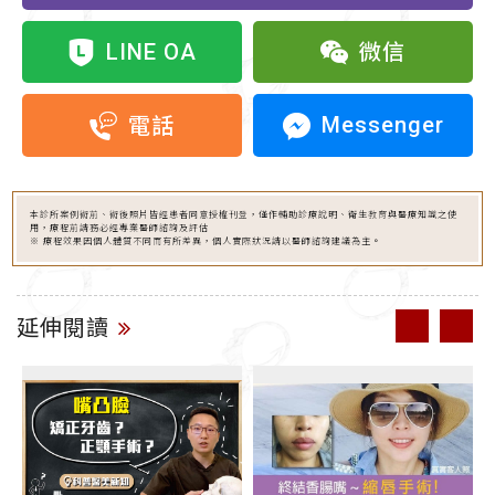
LINE OA
微信
Messenger
電話
本診所案例術前、術後照片皆經患者同意授權刊登，僅作輔助診療說明、衛生教育與醫療知識之使
用，療程前請務必經專業醫師諮詢及評估
※ 療程效果因個人體質不同而有所差異，個人實際狀況請以醫師諮詢建議為主。
延伸閱讀