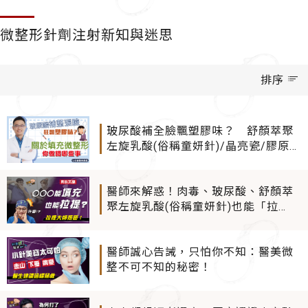
微整形針劑注射新知與迷思
排序
玻尿酸補全臉飄塑膠味？ 舒顏萃聚
左旋乳酸(俗稱童妍針)/晶亮瓷/膠原蛋
白增生劑各種填充微整注射適用部位
懶人包
醫師來解惑！肉毒、玻尿酸、舒顏萃
聚左旋乳酸(俗稱童妍針)也能「拉
提」？如何選擇適合自己的拉提療
程？
醫師誠心告誡，只怕你不知：醫美微
整不可不知的秘密！