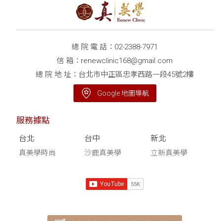
總 院 電 話：
02-2388-7971
信 箱：
renewclinic168@gmail.com
總 院 地 址：台北市中正區忠孝西路一段45號2樓
Google 地圖導航
服務據點
台北
台中
新北
真美學時尚
沙鹿真美學
立新真美學