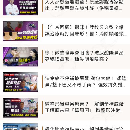
人人都想返老還童！原廠認證專家點
出：舒顏萃聚左旋乳酸（俗稱童妍
針） 無法改善的4種狀況？
【佳片回顧】蝦咪！脖紋分３型？錯
誤治療就打回原形！醫：消除顯老頸
紋各有撇步
慘！微整隆鼻會眼瞎？玻尿酸隆鼻晶
亮瓷隆鼻哪一種失明風險高？
法令紋不停補玻尿酸 荷包大傷！ 想隆
鼻/墊下巴又不敢手術？ 強效持久幾
無恢復期療程有哪些？ 高C/P值醫美
整形懶人包(上集)
微整形後容易瘀青？ 解剖學權威給
正解原來是「這原因」 微整形注射
「這些恐怖風險」切勿輕忽
饅化臉修復指南-5｜解剖學權威收治