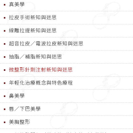
真美學
拉皮手術新知與迷思
線雕拉提新知與迷思
超音拉皮／電波拉皮新知與迷思
抽脂／補脂新知與迷思
微整形針劑注射新知與迷思
年輕化治療概念與特色療程
鼻美學
唇／下巴美學
美胸整形