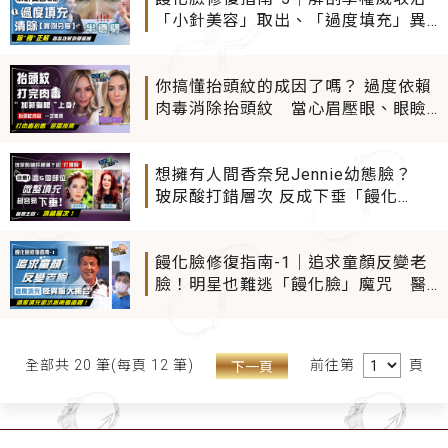
「小針美容」取出、「過度填充」異
物清除【真實個案分享】 饅化臉修復
選錯方式 小心造成二次傷害
你搞懂抬頭紋的成因了嗎？ 過度依賴
肉毒消除抬頭紋 當心眉壓眼、眼瞼
肌無力！
想擁有人間香奈兒Jennie幼態臉？
玻尿酸打錯層次 反成下垂「饅化
臉」！ 蘋果肌凹陷、臉頰凹陷微整
形注意事項一次看
饅化臉修復指南-1｜追求童顏反變老
臉！明星也難逃「饅化臉」魔咒 醫
學論文證實臉「過度填充」易下垂老
更快！
前往第
頁
全部共 20 筆(每頁 12 筆)
下一頁