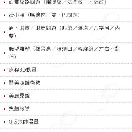
面部紋路問題（貓咪紋／法令紋／木偶紋）
瘦小臉（嘴邊肉／雙下巴問題）
眉、眼皮／眼周問題（眼袋／淚溝／八字眉／內
雙）
臉型雕塑（顴骨高／臉頰凹／輪廓線／左右不對
稱）
療程3D動畫
醫美照護衛教
美麗見證
媒體報導
Q版張帥漫畫