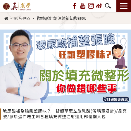
影音專區
微整形針劑注射新知與迷思
玻尿酸補全臉飄塑膠味？ 舒顏萃聚左旋乳酸(俗稱童妍針)/晶亮
瓷/膠原蛋白增生劑各種填充微整注射適用部位懶人包