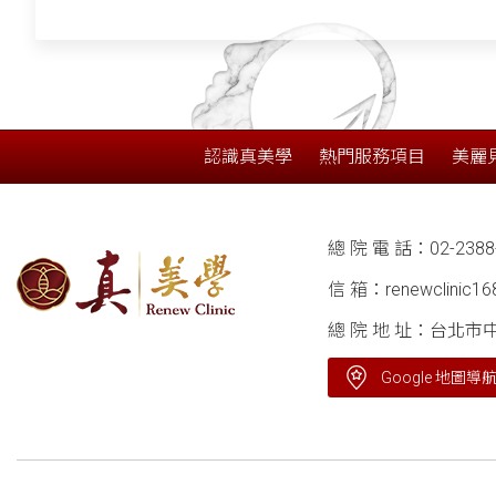
認識真美學
熱門服務項目
美麗
總 院 電 話：
02-2388
信 箱：
renewclinic1
總 院 地 址：台北市
Google 地圖導