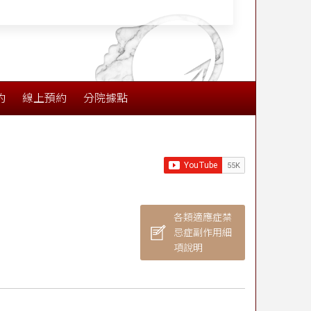
約
線上預約
分院據點
各類適應症禁
忌症副作用細
項說明