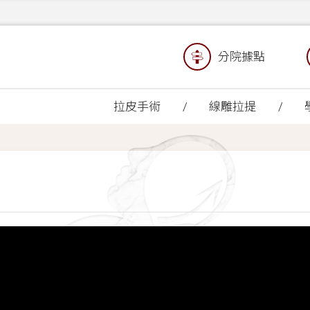
分院據點
拉皮手術
線雕拉提