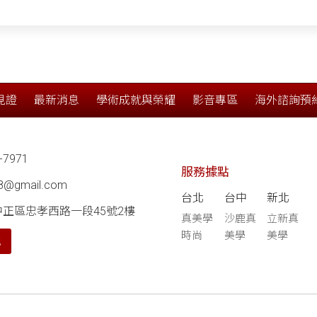
見證
最新消息
學術成就與榮耀
影音專區
海外諮詢預
-7971
服務據點
68@gmail.com
台北
台中
新北
中正區忠孝西路一段45號2樓
真美學
沙鹿真
立新真
時尚
美學
美學
航