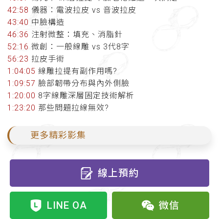
42:58
儀器：電波拉皮 vs 音波拉皮
43:40
中臉構造
46:36
注射微整：填充、消脂針
52:16
微創：一般線雕 vs 3代8字
56:23
拉皮手術
1:04:05
線雕拉提有副作用嗎?
1:09:57
臉部韌帶分布與內外側臉
1:20:00
8字線雕深層固定技術解析
1:23:20
那些問題拉線無效?
更多精彩影集
線上預約
LINE OA
微信