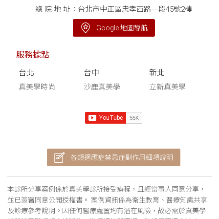
總 院 地 址：台北市中正區忠孝西路一段45號2樓
Google 地圖導航
服務據點
台北
台中
新北
真美學時尚
沙鹿真美學
立新真美學
各類適應症禁忌症副作用細項說明
本診所分享案例係於真美學診所接受療程，且經當事人同意分享，
並已簽署同意公開授權書。 案例資訊係為衛生教育、醫療知識共享
及診療參考說明。因任何醫療處置均有潛在風險，故必需於真美學