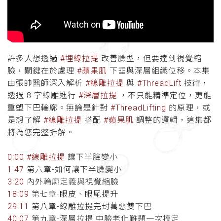
許多人想透過
#埋線拉提
改善臉型，但要達到視覺縮
臉，關鍵在於處理
#蘋果肌
下垂與深層組織位移。本集
由張帥醫師深入解析
#線雕拉提
與
#ThreadLift
技術，
透過 8 字線雕進行
#深層拉提
，不只能精準定位，更能
重塑下巴輪廓。無論是針對
#ThreadLifting
的原理，或
是想了解
#線雕拉提
搭配
#蘋果肌
調整的邏輯，這集都
將為您完整拆解。
0:00
#線雕拉提
讓下半臉變小
1:47
第六章-如何讓下半臉變小
3:20
內外輪廓定義與視覺縮臉
18:09
第七章-眼皮、眼尾提升
29:11
第八章-線雕拉提完封萬惡雙下巴
40:07
第九章-深層拉提 中臉老化難題一次搞定