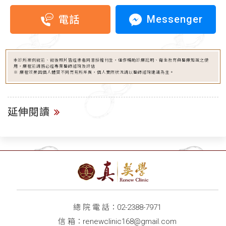
Messenger
電話
本診所案例術前、術後照片皆經患者同意授權刊登，僅作輔助診療說明、衛生教育與醫療知識之使
用，療程前請務必經專業醫師諮詢及評估
※ 療程效果因個人體質不同而有所差異，個人實際狀況請以醫師諮詢建議為主。
延伸閱讀
總 院 電 話：
02-2388-7971
信 箱：
renewclinic168@gmail.com