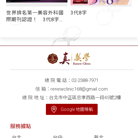
世界排名第一美容外科國
3代8字
字
際期刊認證！ 3代8字線
雕拉提超強優勢一次看
線王：拉提效果好壞取決
於「跨韌帶」
總 院 電 話：
02-2388-7971
信 箱：
renewclinic168@gmail.com
總 院 地 址：台北市中正區忠孝西路一段45號2樓
Google 地圖導航
服務據點
台北
台中
新北