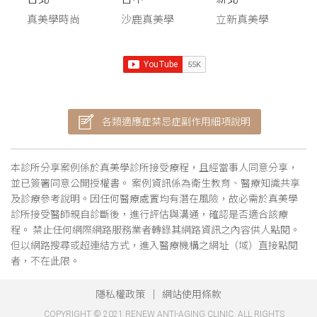
真美學時尚
沙鹿真美學
立新真美學
各類適應症禁忌症副作用細項說明
本診所分享案例係於真美學診所接受療程，且經當事人同意分享，
並已簽署同意公開授權書。 案例資訊係為衛生教育、醫療知識共享
及診療參考說明。因任何醫療處置均有潛在風險，故必需於真美學
診所接受醫師親自診斷後，進行評估與溝通，確認是否適合該療
程。 禁止任何網際網路服務業者轉錄其網路資訊之內容供人點閱。
但以網路搜尋或超連結方式，進入醫療機構之網址（域）直接點閱
者，不在此限。
隱私權政策
網站使用條款
COPYRIGHT © 2021 RENEW ANTI-AGING CLINIC. ALL RIGHTS