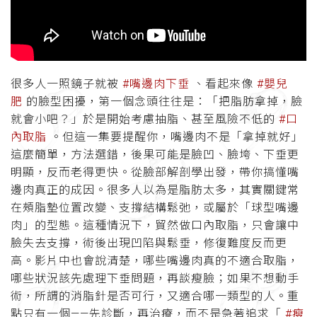
很多人一照鏡子就被
#嘴邊肉下垂
、看起來像
#嬰兒
肥
的臉型困擾，第一個念頭往往是：「把脂肪拿掉，臉
就會小吧？」於是開始考慮抽脂、甚至風險不低的
#口
內取脂
。但這一集要提醒你，嘴邊肉不是「拿掉就好」
這麼簡單，方法選錯，後果可能是臉凹、臉垮、下垂更
明顯，反而老得更快。從臉部解剖學出發，帶你搞懂嘴
邊肉真正的成因。很多人以為是脂肪太多，其實關鍵常
在頰脂墊位置改變、支撐結構鬆弛，或屬於「球型嘴邊
肉」的型態。這種情況下，貿然做口內取脂，只會讓中
臉失去支撐，術後出現凹陷與鬆垂，修復難度反而更
高。影片中也會說清楚，哪些嘴邊肉真的不適合取脂，
哪些狀況該先處理下垂問題，再談瘦臉；如果不想動手
術，所謂的消脂針是否可行，又適合哪一類型的人。重
點只有一個——先診斷，再治療，而不是急著追求「
#瘦