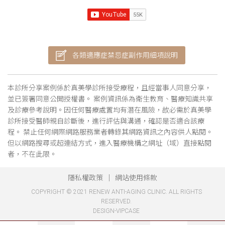
各類適應症禁忌症副作用細項說明
本診所分享案例係於真美學診所接受療程，且經當事人同意分享，
並已簽署同意公開授權書。 案例資訊係為衛生教育、醫療知識共享
及診療參考說明。因任何醫療處置均有潛在風險，故必需於真美學
診所接受醫師親自診斷後，進行評估與溝通，確認是否適合該療
程。 禁止任何網際網路服務業者轉錄其網路資訊之內容供人點閱。
但以網路搜尋或超連結方式，進入醫療機構之網址（域）直接點閱
者，不在此限。
隱私權政策
網站使用條款
COPYRIGHT © 2021 RENEW ANTI-AGING CLINIC. ALL RIGHTS
RESERVED.
DESIGN-VIPCASE