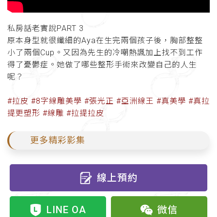
私房話老實說PART 3
原本身型就很纖細的Aya在生完兩個孩子後，胸部整整
小了兩個Cup。又因為先生的冷嘲熱諷加上找不到工作
得了憂鬱症。她做了哪些整形手術來改變自己的人生
呢？
#拉皮 #8字線雕美學 #張光正 #亞洲線王 #真美學 #真拉
提更塑形 #線雕 #拉提拉皮
更多精彩影集
線上預約
LINE OA
微信