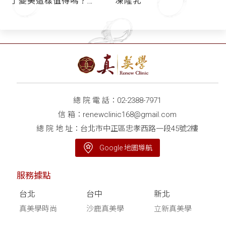
了變美這樣值得嗎？
凍隆乳
（Part 4） - 媒體報導
總 院 電 話：
02-2388-7971
信 箱：
renewclinic168@gmail.com
總 院 地 址：台北市中正區忠孝西路一段45號2樓
Google 地圖導航
服務據點
台北
台中
新北
真美學時尚
沙鹿真美學
立新真美學