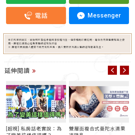
Messenger
電話
本診所案例術前、術後照片皆經患者同意授權刊登，僅作輔助診療說明、衛生教育與醫療知識之使
用，療程前請務必經專業醫師諮詢及評估
※ 療程效果因個人體質不同而有所差異，個人實際狀況請以醫師諮詢建議為主。
延伸閱讀
[超視] 私房話老實說：為
雙層⾯複合式曼陀⽔滴果