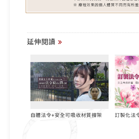
※ 療程效果因個人體質不同而有所
延伸閱讀
童妍針)
⾃體法令+安全可吸收材質撐架
訂製化法