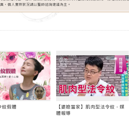
差異，個人實際狀況請以醫師諮詢建議為主。
令紋假體
【婆媳當家】肌肉型法令紋 - 媒
體報導