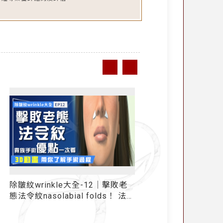
除皺紋wrinkle大全-12｜擊敗老
舒顏萃聚左旋乳酸(俗
態法令紋nasolabial folds！ 法令
紋墊片「貴族手術」3D動畫 帶你
了解手術全過程