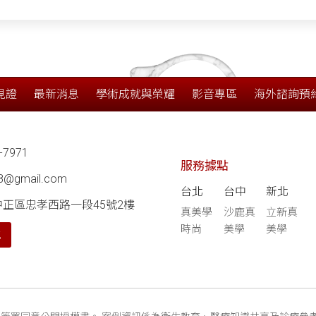
見證
最新消息
學術成就與榮耀
影音專區
海外諮詢預
-7971
服務據點
68@gmail.com
台北
台中
新北
中正區忠孝西路一段45號2樓
真美學
沙鹿真
立新真
時尚
美學
美學
航