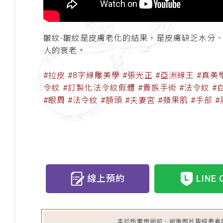
皺紋-皺紋是皮膚老化的結果，是皮膚缺乏水分
人的衰老。
#拉皮 #8字線雕美學 #張光正 #亞洲線王 #真
令紋 #訂製化法令紋假體 #貴族手術 #法令紋 #自
#眼周 #法令紋 #額頭 #夫妻宮 #蘋果肌 #手部 
線上預約
LINE 
本診所案例術前、術後照片皆經患者