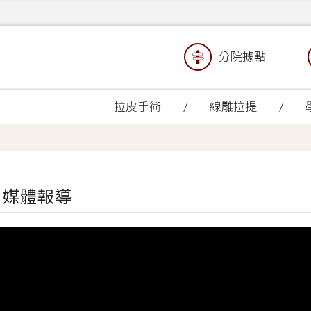
分院據點
拉皮手術
線雕拉提
 媒體報導