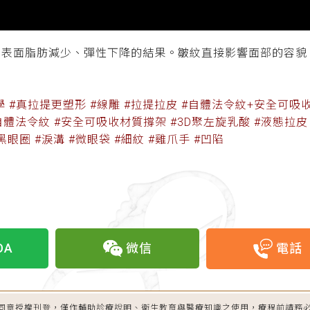
、表面脂肪減少、彈性下降的結果。皺紋直接影響面部的容貌
美學 #真拉提更塑形 #線雕 #拉提拉皮 #自體法令紋+安全可
體法令紋 #安全可吸收材質撐架 #3D聚左旋乳酸 #液態拉皮 #sc
#黑眼圈 #淚溝 #微眼袋 #細紋 #雞爪手 #凹陷
OA
微信
電話
同意授權刊登，僅作輔助診療說明、衛生教育與醫療知識之使用，療程前請務