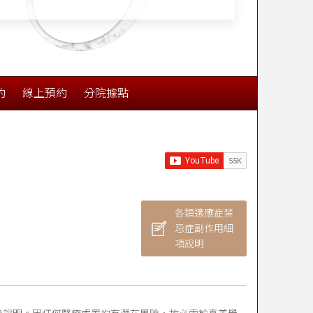
約
線上預約
分院據點
各類適應症禁
忌症副作用細
項說明