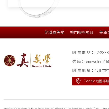
認識真美學
熱門服務項目
美麗
總 院 電 話：
02-2388
信 箱：
renewclinic1
總 院 地 址：台北市
Google 地圖導