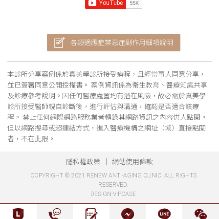
各類適應症禁忌症副作用細項說明
本診所分享案例係於真美學診所接受療程，且經當事人同意分享，
並已簽署同意公開授權書。 案例資訊係為衛生教育、醫療知識共享
及診療參考說明。因任何醫療處置均有潛在風險，故必需於真美學
診所接受醫師親自診斷後，進行評估與溝通，確認是否適合該療
程。 禁止任何網際網路服務業者轉錄其網路資訊之內容供人點閱。
但以網路搜尋或超連結方式，進入醫療機構之網址（域）直接點閱
者，不在此限。
隱私權政策
網站使用條款
COPYRIGHT © 2021 RENEW ANTI-AGING CLINIC. ALL RIGHTS
RESERVED.
DESIGN-VIPCASE