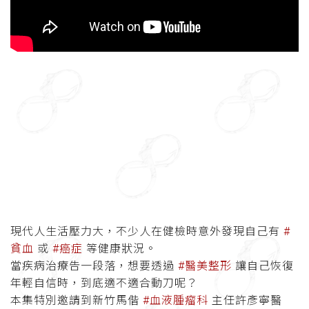
現代人生活壓力大，不少人在健檢時意外發現自己有
#
貧血
或
#癌症
等健康狀況。
當疾病治療告一段落，想要透過
#醫美整形
讓自己恢復
年輕自信時，到底適不適合動刀呢？
本集特別邀請到新竹馬偕
#血液腫瘤科
主任許彥寧醫