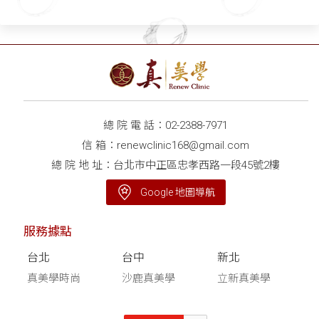
總 院 電 話：
02-2388-7971
信 箱：
renewclinic168@gmail.com
總 院 地 址：台北市中正區忠孝西路一段45號2樓
Google 地圖導航
服務據點
台北
台中
新北
真美學時尚
沙鹿真美學
立新真美學