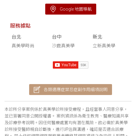
Google 地圖導航
服務據點
台北
台中
新北
真美學時尚
沙鹿真美學
立新真美學
各類適應症禁忌症副作用細項說明
本診所分享案例係於真美學診所接受療程，且經當事人同意分享，
並已簽署同意公開授權書。 案例資訊係為衛生教育、醫療知識共享
及診療參考說明。因任何醫療處置均有潛在風險，故必需於真美學
診所接受醫師親自診斷後，進行評估與溝通，確認是否適合該療