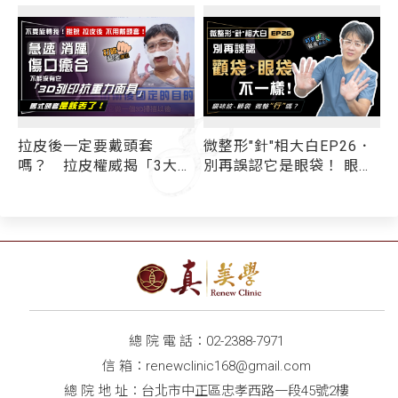
拉皮後一定要戴頭套
微整形"針"相大白EP26．
打
嗎？ 拉皮權威揭「3大重
別再誤認它是眼袋！ 眼袋
稱
要原因」 拉皮術後加速
手術無法解決「顴袋」問
修復神隊友「3D列印抗重
題 消除貓咪紋(印地安
力面具」 全面取代舊式頭
紋)、顴袋 該微整還是手
套
術？
總 院 電 話：
02-2388-7971
信 箱：
renewclinic168@gmail.com
總 院 地 址：台北市中正區忠孝西路一段45號2樓