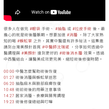
很多人在做完
#眼袋
手術、
#抽脂
或
#拉皮手術
後，最
擔心的就是術後腫脹期。想要加速
#消腫
，除了大家熟
知的喝
#蜈蚣草
之外，其實中醫還有許多祕法。這集邀
請到台灣美顏針首席
#中醫師沈瑞斌
，分享如何透過中
醫調理與
#美顏針
達到更好的
#術後消水腫
效果。透過
中西醫結合，讓醫美成效更完美，縮短術後修復時間。
00:00
中醫怎麼幫助術後恢復
01:27
術後消腫與蜈蚣草迷思
06:20
抽脂麻木與臉部麻痺恢復
10:48
術前術後的用藥注意事項
14:27
居家消腫、食療與腸胃調理
19:23
術後修復總結與叮嚀