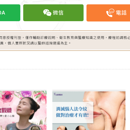
OA
微信
電話
同意授權刊登，僅作輔助診療說明、衛生教育與醫療知識之使用，療程前請務
差異，個人實際狀況請以醫師諮詢建議為主。