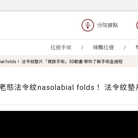
分院據點
拉皮手術
線雕拉提
abial folds！ 法令紋墊片「貴族手術」3D動畫 帶你了解手術全過程
敗老態法令紋nasolabial folds！ 法