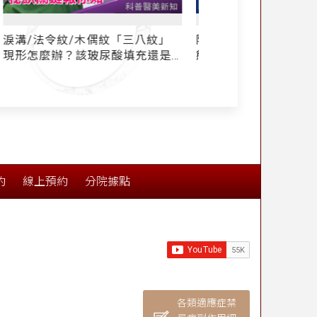
除皺紋wrinkle大全-12｜擊敗老
訂製化法令紋假體
態法令紋nasolabial folds！ 法令
紋墊片「貴族手術」3D動畫 帶你
了解手術全過程
約
線上預約
分院據點
各類適應症禁