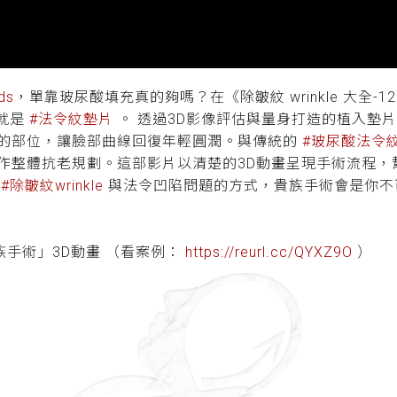
ds
，單靠玻尿酸填充真的夠嗎？在《除皺紋 wrinkle 大全
就是
#法令紋墊片
。 透過3D影像評估與量身打造的植入墊
的部位，讓臉部曲線回復年輕圓潤。與傳統的
#玻尿酸法令
作整體抗老規劃。這部影片以清楚的3D動畫呈現手術流程，
決
#除皺紋wrinkle
與法令凹陷問題的方式，貴族手術會是你不
ts「貴族手術」3D動畫 （看案例：
https://reurl.cc/QYXZ9O
）