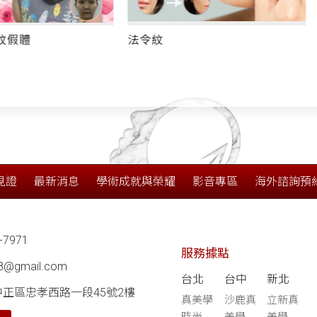
淚溝/法令紋/木偶紋「三八紋」
現形怎麼辦？該玻尿酸填充還是
線雕拉提？張光正醫師這樣做為
母除三害！
見證
最新消息
學術成就與榮耀
影音專區
海外諮詢預
-7971
服務據點
68@gmail.com
台北
台中
新北
中正區忠孝西路一段45號2樓
真美學
沙鹿真
立新真