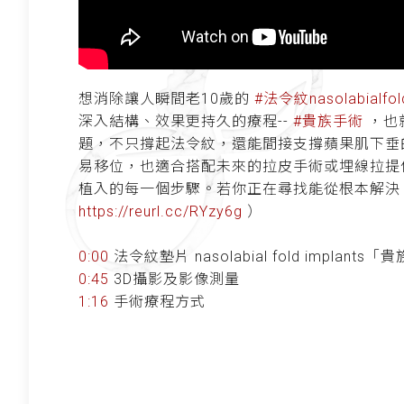
想消除讓人瞬間老10歲的
#法令紋nasolabialfol
深入結構、效果更持久的療程--
#貴族手術
，也
題，不只撐起法令紋，還能間接支撐蘋果肌下垂
易移位，也適合搭配未來的拉皮手術或埋線拉提
植入的每一個步驟。若你正在尋找能從根本解
https://reurl.cc/RYzy6g
）
0:00
法令紋墊片 nasolabial fold implan
0:45
3D攝影及影像測量
1:16
手術療程方式