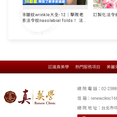
2｜擊敗老
訂製化法令紋假體
法令紋
s！ 法令
動畫 帶你
認識真美學
熱門服務項目
美麗
總 院 電 話：
02-2388
信 箱：
renewclinic1
總 院 地 址：台北市