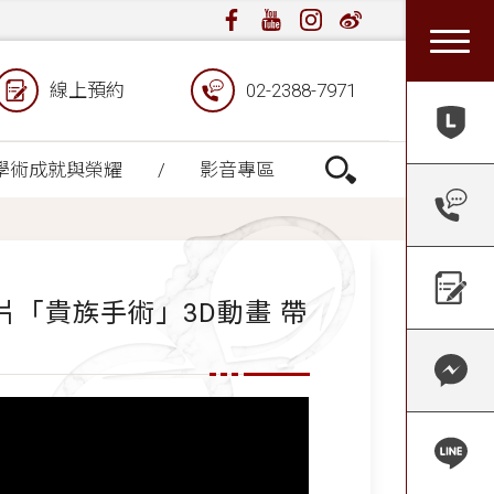
線上預約
02-2388-7971
學術成就與榮耀
影音專區
令紋墊片「貴族手術」3D動畫 帶